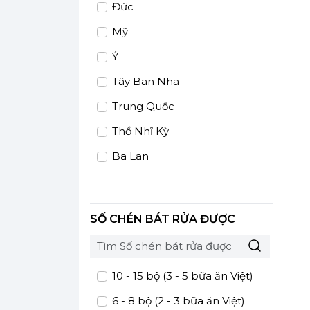
Đức
Mỹ
Ý
Tây Ban Nha
Trung Quốc
Thổ Nhĩ Kỳ
Ba Lan
Áo
Hungary
SỐ CHÉN BÁT RỬA ĐƯỢC
Hy Lạp
10 - 15 bộ (3 - 5 bữa ăn Việt)
6 - 8 bộ (2 - 3 bữa ăn Việt)