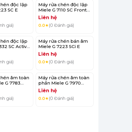
chén độc lập
Máy rửa chén độc lập
223 SC E
Miele G 7110 SC Front
AutoDos
Liên hệ
nh giá)
0.0
(0 Đánh giá)
chén độc lập
Máy rửa chén bán âm
332 SC Active
Miele G 7223 SCi E
Liên hệ
nh giá)
0.0
(0 Đánh giá)
chén âm toàn
Máy rửa chén âm toàn
le G 7783
phần Miele G 7970
oDos K2O FF
SCVi AutoDos K2O
Liên hệ
nh giá)
0.0
(0 Đánh giá)