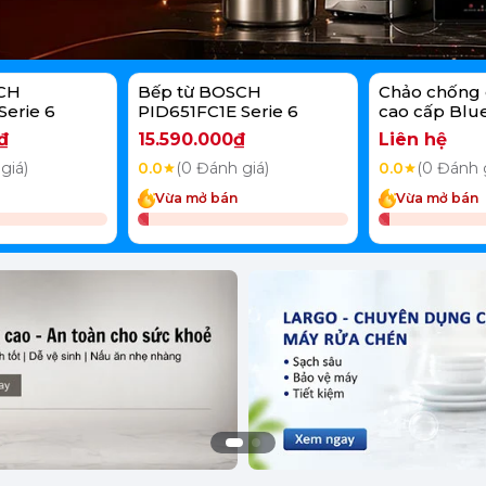
CH
Bếp từ BOSCH
Chảo chống 
Serie 6
PID651FC1E Serie 6
cao cấp Blu
Bond 20cm
₫
15.590.000₫
Liên hệ
giá)
0.0
(0 Đánh giá)
0.0
(0 Đánh 
Vừa mở bán
Vừa mở bán