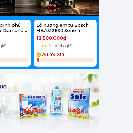
dính phủ
Lò nướng âm tủ Bosch
Lò vi sóng B
e Diamond
HBA512ES0 Serie 4
FEL023MS2 20
12.500.000₫
6.800.000₫
giá)
0.0
(0 Đánh giá)
0.0
(0 Đánh g
Vừa mở bán
Vừa mở bán