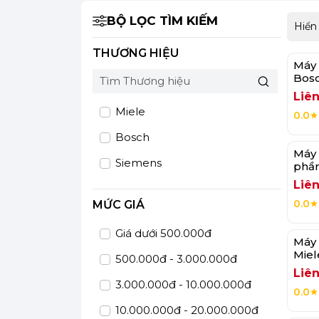
BỘ LỌC TÌM KIẾM
Hiển
THƯƠNG HIỆU
Máy 
Bos
Seri
Liên
Miele
0.0
Bosch
Máy 
Siemens
phầ
SMV6
Liên
0.0
MỨC GIÁ
Giá dưới 500.000đ
Máy 
Miel
500.000đ - 3.000.000đ
Aut
Liên
3.000.000đ - 10.000.000đ
0.0
10.000.000đ - 20.000.000đ