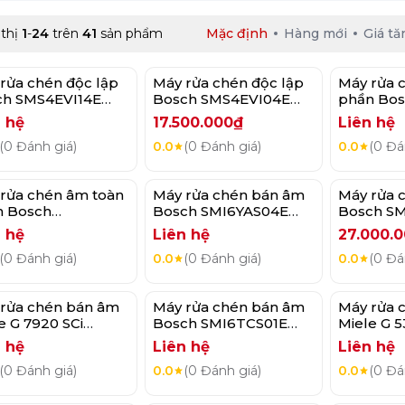
 thị
1
-
24
trên
41
sản phẩm
Mặc định
Hàng mới
Giá tă
rửa chén độc lập
Máy rửa chén độc lập
Máy rửa 
ch SMS4EVI14E
Bosch SMS4EVI04E
phần Bos
es 4
Series 4
SMD8TCX0
 hệ
17.500.000₫
Liên hệ
(0 Đánh giá)
0.0
(0 Đánh giá)
0.0
(0 Đá
rửa chén âm toàn
Máy rửa chén bán âm
Máy rửa 
n Bosch
Bosch SMI6YAS04E
Bosch S
YAX04E Serie 6
Serie 6
Serie 6
 hệ
Liên hệ
27.000.
(0 Đánh giá)
0.0
(0 Đánh giá)
0.0
(0 Đá
rửa chén bán âm
Máy rửa chén bán âm
Máy rửa 
e G 7920 SCi
Bosch SMI6TCS01E
Miele G 5
oDos
Serie 6
Active Pl
 hệ
Liên hệ
Liên hệ
(0 Đánh giá)
0.0
(0 Đánh giá)
0.0
(0 Đá