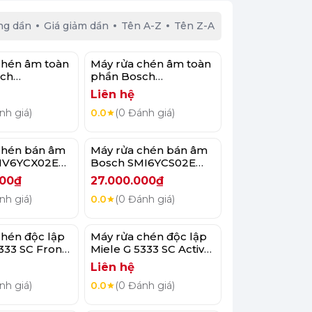
ng dần
Giá giảm dần
Tên A-Z
Tên Z-A
chén âm toàn
Máy rửa chén âm toàn
ch
phần Bosch
4E Serie 8
SMD8TCX01E Serie 8
Liên hệ
nh giá)
0.0
(0 Đánh giá)
chén bán âm
Máy rửa chén bán âm
MV6YCX02E
Bosch SMI6YCS02E
Serie 6
000₫
27.000.000₫
nh giá)
0.0
(0 Đánh giá)
chén độc lập
Máy rửa chén độc lập
333 SC Front
Miele G 5333 SC Active
us E
Plus E
Liên hệ
nh giá)
0.0
(0 Đánh giá)