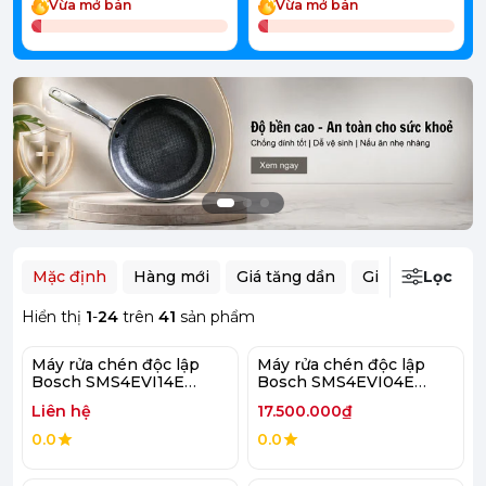
Vừa mở bán
Vừa mở bán
Mặc định
Hàng mới
Giá tăng dần
Giá giảm dần
Lọc
Hiển thị
1
-
24
trên
41
sản phẩm
Máy rửa chén độc lập
Máy rửa chén độc lập
Bosch SMS4EVI14E
Bosch SMS4EVI04E
Series 4
Series 4
Liên hệ
17.500.000₫
0.0
0.0