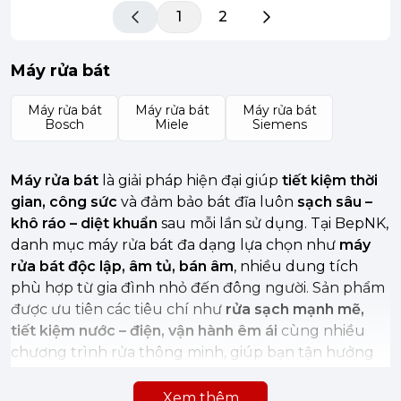
1
2
Máy rửa bát
Máy rửa bát
Máy rửa bát
Máy rửa bát
Bosch
Miele
Siemens
Máy rửa bát
là giải pháp hiện đại giúp
tiết kiệm thời
gian, công sức
và đảm bảo bát đĩa luôn
sạch sâu –
khô ráo – diệt khuẩn
sau mỗi lần sử dụng. Tại BepNK,
danh mục máy rửa bát đa dạng lựa chọn như
máy
rửa bát độc lập, âm tủ, bán âm
, nhiều dung tích
phù hợp từ gia đình nhỏ đến đông người. Sản phẩm
được ưu tiên các tiêu chí như
rửa sạch mạnh mẽ,
tiết kiệm nước – điện, vận hành êm ái
cùng nhiều
chương trình rửa thông minh, giúp bạn tận hưởng
gian bếp gọn gàng và tiện nghi hơn mỗi ngày.
Xem thêm