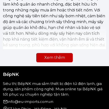
làm khô quần áo nhanh chóng, đặc biệt hữu ích
trong những ngày mưa ẩm hoặc thời tiết nồm. Với
công nghệ sấy tiên tiến như sấy bơm nhiệt, cảm biến
độ ẩm và các chương trình sấy thông minh, máy sấy
giúp quần áo khô đều, hạn chế nhăn và bảo vệ sợi
vải tốt hơn. Nhiều dòng máy sấy hiện nay còn tích
hợp khả năng tiết kiệm điện, vận hành êm ái và thiết
kế sang trọng, phù hợp với không gian sống hiện đại.
Tại
BếpNK
, danh mục máy sấy cung cấp các sản
Xem thêm
phẩm chính hãng từ những thương hiệu nổi tiếng
như Bosch, Siemens, Miele với đa dạng công suất,
kiểu dáng và công nghệ. Đây là lựa chọn lý tưởng
BếpNK
giúp tối ưu việc giặt giũ, tiết kiệm thời gian và nâng
Siêu thị BếpNK mua sắm thiết bị điện tử điện lạnh, gia
cao chất lượng cuộc sống cho gia đình.
dụng, sản phẩm công nghệ. Mua online tại BếpNK giá
tốt phục vụ chuyên nghiệp tận tâm.
info@eu-imports.com.vn
63 Vạn Phúc - Hà Đông - Hà Nội