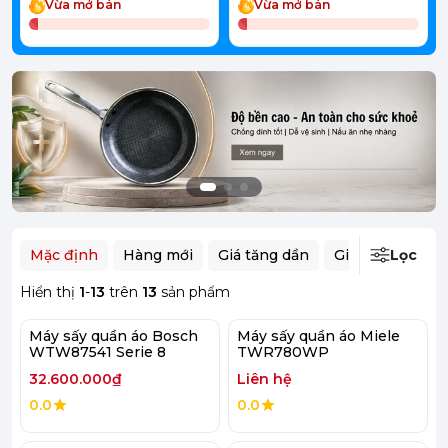
Vừa mở bán
Vừa mở bán
Mặc định
Hàng mới
Giá tăng dần
Giá giảm dần
Lọc
Hiển thị
1
-
13
trên
13
sản phẩm
Máy sấy quần áo Bosch
Máy sấy quần áo Miele
WTW87541 Serie 8
TWR780WP
32.600.000₫
Liên hệ
0.0
0.0