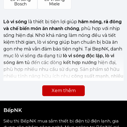
Bosch
Miele
Lò vi sóng
là thiết bị tiện lợi giúp
hâm nóng, rã đông
và chế biến món ăn nhanh chóng
, phù hợp với nhịp
sống hiện đại. Nhờ khả năng làm nóng đều và tiết
kiệm thời gian, lò vi sóng giúp bạn chuẩn bị bữa ăn
gọn nhẹ mà vẫn đảm bảo tiện nghi. Tại BepNK, danh
mục lò vi sóng đa dạng từ
lò vi sóng độc lập, lò vi
sóng âm tủ
đến các dòng
kết hợp nướng
hiện đại,
phù hợp nhiều nhu cầu sử dụng. Sản phẩm sở hữu
nhiều tính năng hữu ích như
công suất mạnh, nhiều
chương trình tự động, khóa trẻ em, dễ vệ sinh
, giúp
căn bếp luôn gọn gàng và tối ưu trải nghiệm nấu
Xem thêm
nướng mỗi ngày.
BếpNK
Siêu thị BếpNK mua sắm thiết bị điện tử điện lạnh, gia