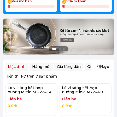
Vừa mở bán
Vừa mở bán
Mặc định
Hàng mới
Giá tăng dần
Giá giảm dần
Lọc
Hiển thị
1
-
7
trên
7
sản phẩm
Lò vi sóng kết hợp
Lò vi sóng kết hợp
nướng Miele M 2224 SC
nướng Miele M7244TC
Liên hệ
Liên hệ
0.0
0.0