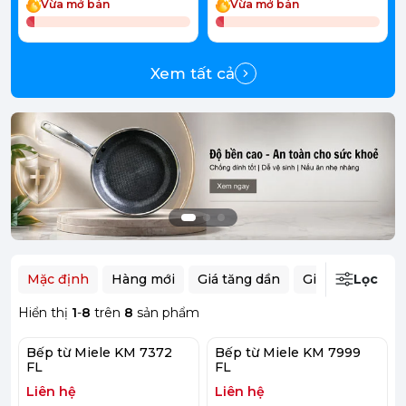
Vừa mở bán
Vừa mở bán
Xem tất cả
Mặc định
Hàng mới
Giá tăng dần
Giá giảm dần
Lọc
Hiển thị
1
-
8
trên
8
sản phẩm
Bếp từ Miele KM 7372
Bếp từ Miele KM 7999
FL
FL
Liên hệ
Liên hệ