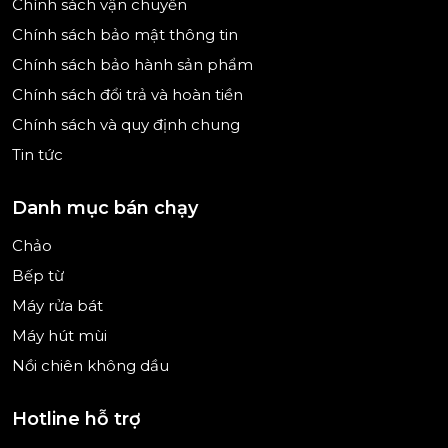
Dịch vụ lắp đặt chuyên nghiệp
Chính sách vận chuyển
Chính sách bảo mật thông tin
Chính sách bảo hành uy tín
Chính sách bảo hành sản phẩm
Khám phá ngay các mẫu bếp từ Miele cao cấp tại
Chính sách đổi trả và hoàn tiền
Bepnk!
Chính sách và quy định chung
Tin tức
Danh mục bán chạy
Chảo
Bếp từ
Máy rửa bát
Máy hút mùi
Nồi chiên không dầu
Hotline hỗ trợ