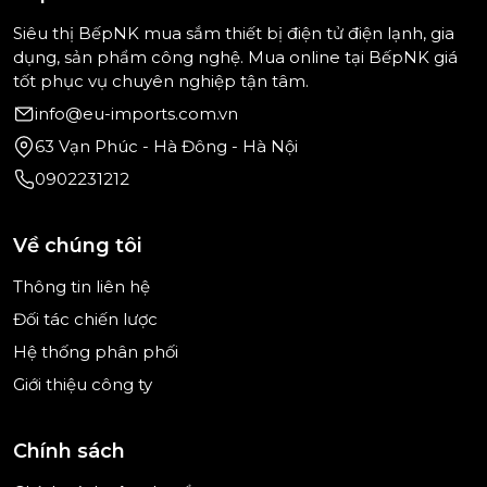
Điều khiển cảm ứng SmartSelect trực quan, dễ sử
Siêu thị BếpNK mua sắm thiết bị điện tử điện lạnh, gia
dụng
dụng, sản phẩm công nghệ. Mua online tại BếpNK giá
Tính năng TwinBooster gia nhiệt cực nhanh
tốt phục vụ chuyên nghiệp tận tâm.
info@eu-imports.com.vn
Tự nhận diện nồi thông minh, tối ưu hiệu suất
63 Vạn Phúc - Hà Đông - Hà Nội
Mặt kính gốm cao cấp, chống trầy xước, chịu nhiệt
0902231212
tốt
Bếp từ Miele không chỉ mang lại trải nghiệm nấu ăn
Về chúng tôi
hoàn hảo mà còn đảm bảo an toàn với các tính năng
Thông tin liên hệ
như khóa trẻ em, tự ngắt khi quá nhiệt và cảnh báo
nhiệt dư.
Đối tác chiến lược
Hệ thống phân phối
Khi mua bếp từ Miele tại Bepnk, khách hàng được:
Giới thiệu công ty
Cam kết sản phẩm chính hãng 100%
Tư vấn chuyên sâu theo nhu cầu cao cấp
Chính sách