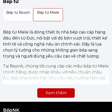
Bếp từ
Bếp từ Bosch
Bếp từ Miele
Bếp từ Miele là dòng thiết bị nhà bếp cao cấp hàng
đầu đến từ Đức, nổi bật với độ bền vượt trội, thiết kế
tinh tế và công nghệ nấu ăn chính xác. Đây là lựa
chọn lý tưởng cho những không gian bếp sang
trọng và người dùng yêu cầu cao về chất lượng.
Tại Bepnk, chúng tôi cung cấp các mẫu bếp từ Miele
chính hãng, được nhập khẩu với tiêu chuẩn châu
Âu, đáp ứng hoàn hảo nhu cầu nấu nướng hiện đại.
Các sản phẩm bếp từ Miele sở hữu nhiều công nghệ
Xem thêm
tiên tiến:
Công nghệ PowerFlex linh hoạt vùng nấu
BếpNK