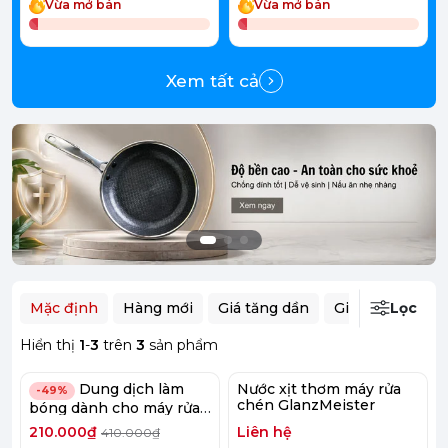
Vừa mở bán
Vừa mở bán
Xem tất cả
Mặc định
Hàng mới
Giá tăng dần
Giá giảm dần
Lọc
Hiển thị
1
-
3
trên
3
sản phẩm
Dung dịch làm
Nước xịt thơm máy rửa
-49%
chén GlanzMeister
bóng dành cho máy rửa
bát Largo 1 lít
210.000₫
Liên hệ
410.000₫