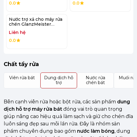
0.0
0.0
Nước trợ xả cho máy rửa
chén GlanzMeister
920ml
Liên hệ
0.0
Chất tẩy rửa
Viên rửa bát
Dung dịch hỗ
Nước rửa
Muối rửa
trợ
chén bát
Bên cạnh viên rửa hoặc bột rửa, các sản phẩm
dung
dịch hỗ trợ máy rửa bát
đóng vai trò quan trọng
giúp nâng cao hiệu quả làm sạch và giữ cho chén đĩa
luôn sáng đẹp sau mỗi lần rửa. Đây là nhóm sản
phẩm chuyên dụng bao gồm
nước làm bóng
, dung