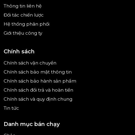
Nếu bạn đang cần tìm
dung dịch hỗ trợ máy rửa bát
Thông tin liên hệ
chính hãng, dễ dùng và giá tốt
, hãy tham khảo ngay
Đối tác chiến lược
tại
bepnk.vn
để lựa chọn sản phẩm phù hợp với nhu
Hệ thống phân phối
cầu sử dụng của gia đình.
Giới thiệu công ty
Chính sách
Chính sách vận chuyển
Chính sách bảo mật thông tin
Chính sách bảo hành sản phẩm
Chính sách đổi trả và hoàn tiền
Chính sách và quy định chung
Tin tức
Danh mục bán chạy