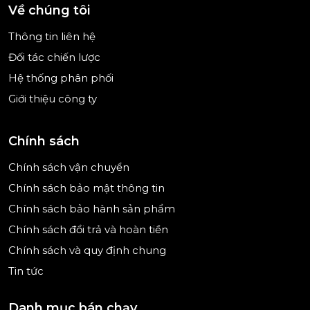
Về chúng tôi
nhanh chóng mà không cần lau lại. Thành phẩm
sau khi rửa vừa sạch vừa sáng, mang lại trải nghiệm
Thông tin liên hệ
tiện nghi, sang trọng.
Đối tác chiến lược
Hệ thống phân phối
Giới thiệu công ty
Vì sao nên chọn Nước trợ xả GlanzMeister?
Chính sách
Công nghệ Đức – bảo chứng cho chất lượng
Chính sách vận chuyển
GlanzMeister là thương hiệu đến từ Đức, nổi tiếng
Chính sách bảo mật thông tin
về các sản phẩm tẩy rửa và chăm sóc máy rửa
chén. Mỗi giọt nước trợ xả đều được nghiên cứu kỹ
Chính sách bảo hành sản phẩm
lưỡng để đáp ứng tiêu chuẩn chất lượng khắt khe,
Chính sách đổi trả và hoàn tiền
đảm bảo vừa an toàn vừa hiệu quả.
Chính sách và quy định chung
Tin tức
Đẳng cấp trong từng chi tiết
Không chỉ đơn thuần là một sản phẩm hỗ trợ,
Danh mục bán chạy