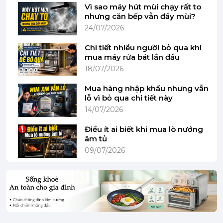
Vì sao máy hút mùi chạy rất to
nhưng căn bếp vẫn đầy mùi?
24/07/2026
Chi tiết nhiều người bỏ qua khi
mua máy rửa bát lần đầu
Đặc điểm nổi bật của Nước trợ xả
18/07/2026
GlanzMeister
Sáng bóng vượt trội cho ly tách và kim loại
Mua hàng nhập khẩu nhưng vẫn
lỗ vì bỏ qua chi tiết này
Khi sử dụng nước trợ xả GlanzMeister, ly thủy tinh,
14/07/2026
ly rượu, và các vật dụng bằng kim loại như xoong
nồi đều trở nên sáng bóng rực rỡ. Công thức đặc
Điều ít ai biết khi mua lò nướng
biệt giúp loại bỏ hoàn toàn các vết xỉn, mang đến
âm tủ
vẻ ngoài long lanh, trong trẻo.
09/07/2026
Ngăn ngừa cặn vôi và bảo vệ kính
Một trong những vấn đề thường gặp ở máy rửa
chén là sự xuất hiện của cặn vôi khiến kính bị mờ
đục theo thời gian. GlanzMeister đã khắc phục