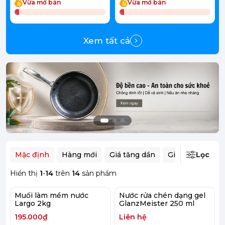
Vừa mở bán
Vừa mở bán
Xem tất cả
Mặc định
Hàng mới
Giá tăng dần
Giá giảm dần
Lọc
Hiển thị
1
-
14
trên
14
sản phẩm
Muối làm mềm nước
Nước rửa chén dạng gel
Largo 2kg
GlanzMeister 250 ml
195.000₫
Liên hệ