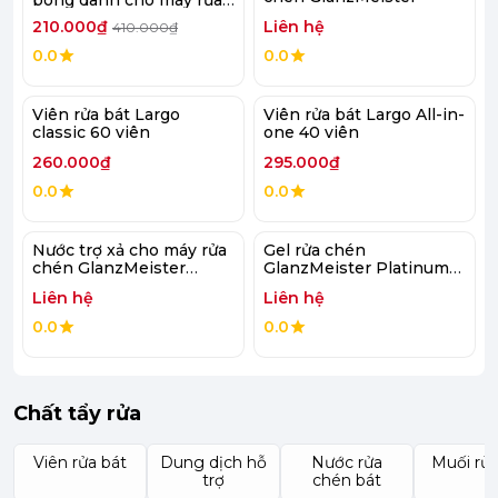
bát Largo 1 lít
210.000₫
Liên hệ
410.000₫
0.0
0.0
Viên rửa bát Largo
Viên rửa bát Largo All-in-
classic 60 viên
one 40 viên
260.000₫
295.000₫
0.0
0.0
Nước trợ xả cho máy rửa
Gel rửa chén
chén GlanzMeister
GlanzMeister Platinum
920ml
720ml
Liên hệ
Liên hệ
0.0
0.0
Chất tẩy rửa
Viên rửa bát
Dung dịch hỗ
Nước rửa
Muối rửa
trợ
chén bát