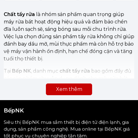
Chất tẩy rửa
là nhóm sản phẩm quan trọng giúp
máy rửa bát hoạt động hiệu quả và đảm bảo chén
đĩa luôn sạch sẽ, sáng bóng sau mỗi chu trình rửa.
Việc lựa chọn đúng sản phẩm tẩy rửa không chỉ giúp
đánh bay dầu mỡ, mùi thực phẩm mà còn hỗ trợ bảo
vệ máy vận hành ổn định, hạn chế đóng cặn và tăng
tuổi thọ thiết bị.
Tại
Bếp NK
, danh mục
chất tẩy rửa
bao gồm đầy đủ
các sản phẩm chuyên dụng dành cho máy rửa bát
như
viên rửa bát, gel rửa bát, muối rửa bát, nước
Xem thêm
làm bóng
và nhiều loại
dung dịch/hóa chất hỗ trợ
khác
. Mỗi loại đều có vai trò riêng trong quá trình
rửa: viên hoặc gel giúp làm sạch dầu mỡ và cặn bẩn,
BếpNK
muối giúp làm mềm nước và hạn chế đóng cặn, còn
Siêu thị BếpNK mua sắm thiết bị điện tử điện lạnh, gia
nước làm bóng giúp bát đĩa khô nhanh và sáng đẹp
dụng, sản phẩm công nghệ. Mua online tại BếpNK giá
hơn.
tốt phục vụ chuyên nghiệp tận tâm.