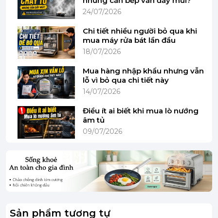
nhưng căn bếp vẫn đầy mùi?
24/07/2026
Chi tiết nhiều người bỏ qua khi
Đặc điểm nổi bật của Gel rửa chén
mua máy rửa bát lần đầu
GlanzMeister Platinum
18/07/2026
Hòa tan tốt trong nước
Mua hàng nhập khẩu nhưng vẫn
lỗ vì bỏ qua chi tiết này
14/07/2026
Sản phẩm được thiết kế với khả năng hòa tan
Điều ít ai biết khi mua lò nướng
nhanh chóng và hoàn toàn trong nước, đảm bảo
âm tủ
dung dịch làm sạch được phân bố đều, giúp loại
09/07/2026
bỏ dầu mỡ, cặn bẩn một cách hiệu quả.
Hoạt động hiệu quả ở nhiệt độ thấp
Không cần đến nước quá nóng, GlanzMeister
Platinum vẫn phát huy tối đa công dụng ngay cả ở
Sản phẩm tương tự