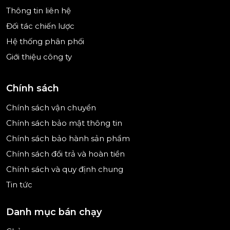
trẻo và bền đẹp theo thời gian.
Thông tin liên hệ
Đối tác chiến lược
Hệ thống phân phối
Bao bì có thể tái chế
Giới thiệu công ty
GlanzMeister Platinum không chỉ quan tâm đến
chất lượng sản phẩm mà còn hướng đến giá trị
Chính sách
bền vững thông qua bao bì tái chế. Đây là điểm
cộng lớn trong xu hướng tiêu dùng xanh, giảm
Chính sách vận chuyển
thiểu rác thải nhựa ra môi trường.
Chính sách bảo mật thông tin
Chính sách bảo hành sản phẩm
Chính sách đổi trả và hoàn tiền
Không chứa phosphate và zeolit
Chính sách và quy định chung
Công thức hiện đại của GlanzMeister Platinum
Tin tức
hoàn toàn không chứa phosphate và zeolit, giúp
bảo vệ sức khỏe người tiêu dùng, đồng thời không
Danh mục bán chạy
gây hại đến hệ sinh thái nước ngọt và đại dương.