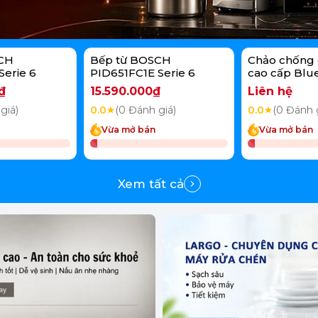
CH
Bếp từ BOSCH
Chảo chống 
Serie 6
PID651FC1E Serie 6
cao cấp Blu
Bond 20cm
₫
15.590.000₫
Liên hệ
giá)
0.0
(0 Đánh giá)
0.0
(0 Đánh 
Vừa mở bán
Vừa mở bán
Xem tất cả