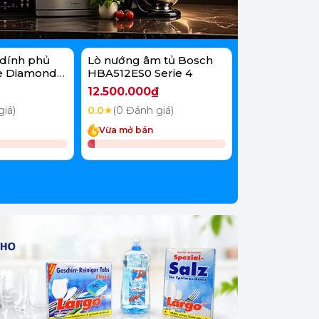
dính phủ
Lò nướng âm tủ Bosch
Lò vi sóng B
e Diamond
HBA512ES0 Serie 4
FEL023MS2 20
12.500.000₫
6.800.000₫
giá)
0.0
(0 Đánh giá)
0.0
(0 Đánh g
Vừa mở bán
Vừa mở bán