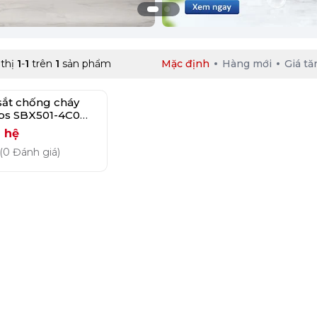
 thị
1
-
1
trên
1
sản phẩm
Mặc định
Hàng mới
Giá tă
sắt chống cháy
ips SBX501-4C0
g
 hệ
(0 Đánh giá)