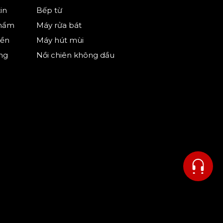
in
Bếp từ
phẩm
Máy rửa bát
iền
Máy hút mùi
ng
Nồi chiên không dầu