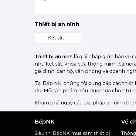
Áo
Hungary
Thiết bị an ninh
Hy Lạp
Két sắt
Thiết bị an ninh
là giải pháp giúp bảo vệ 
như két sắt, khóa cửa thông minh, camer
gia đình, căn hộ, văn phòng và doanh ngh
Tại Bếp NK, chúng tôi cung cấp các thiết b
ưu. Mỗi sản phẩm đều được lựa chọn từ 
Khám phá ngay các giải pháp an ninh thôn
BếpNK
Về c
Siêu thị BếpNK mua sắm thiết bị
Thông 