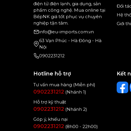
điện tử điện lạnh, gia dụng, sản
Đối tá
phẩm công nghệ. Mua online tại
Hệ th
BếpNK giá tốt phục vụ chuyên
nghiệp tận tâm.
Giới t
info@eu-imports.com.vn
63 Vạn Phúc - Hà Đông - Hà
Nội
0902231212
Hotline hỗ trợ
Kết 
Tư vấn mua hàng (Miễn phí)
0902231212
(Nhánh 1)
Hỗ trợ kỹ thuật
0902231212
(Nhánh 2)
Góp ý, khiếu nại
0902231212
(8h00 - 22h00)