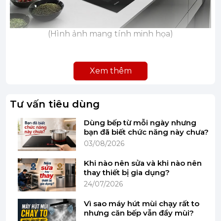
(Hình ảnh mang tính minh họa)
Xem thêm
Thiết kế - Chất liệu mặt bếp
- Bếp từ Miele KM 7999 FL có thiết kế đa điểm 5
Tư vấn tiêu dùng
vùng nấu và có thể sử dụng 3 vùng nấu lớn
Dùng bếp từ mỗi ngày nhưng
PowerFlex Plus cho những dụng cụ nấu có kích
bạn đã biết chức năng này chưa?
thước lớn, giúp bạn thoải mái chế biến các món ăn.
03/08/2026
Khi nào nên sửa và khi nào nên
thay thiết bị gia dụng?
24/07/2026
Vì sao máy hút mùi chạy rất to
nhưng căn bếp vẫn đầy mùi?