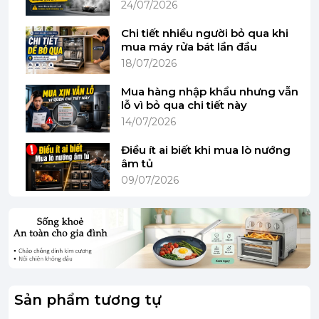
24/07/2026
Chi tiết nhiều người bỏ qua khi
mua máy rửa bát lần đầu
18/07/2026
Mua hàng nhập khẩu nhưng vẫn
lỗ vì bỏ qua chi tiết này
14/07/2026
(Hình ảnh mang tính minh họa)
Điều ít ai biết khi mua lò nướng
âm tủ
09/07/2026
- Màn hình cảm ứng lớn trực quan phía dưới trung
tâm bếp hiển thị sinh động và dễ dàng thao tác.
Sản phẩm tương tự