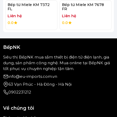
Bếp từ Miele KM 7372
Bếp từ Miele KM 7678
FL
FR
Liên hệ
Liên hệ
0.0
0.0
BếpNK
Siêu thị BếpNK mua sắm thiết bị điện tử điện lạnh, gia
dụng, sản phẩm công nghệ. Mua online tại BếpNK giá
tốt phục vụ chuyên nghiệp tận tâm.
info@eu-imports.com.vn
63 Vạn Phúc - Hà Đông - Hà Nội
(Hình ảnh mang tính minh họa)
0902231212
Về chúng tôi
- Mặt bếp làm từ chất liệu kính Gốm – Thủy tinh
(Đức) sáng bóng, chịu nhiệt cao, sử dụng bền bỉ,