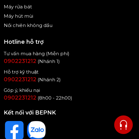
Máy rửa bát
Máy hút mùi
Nồi chiên không dầu
(Hình ảnh mang tính minh họa)
Hotline hỗ trợ
Tư vấn mua hàng (Miễn phí)
0902231212
(Nhánh 1)
Tiện ích
Hỗ trợ kỹ thuật
0902231212
(Nhánh 2)
Chức năng nhận biết dụng cụ nấu thông minh
Góp ý, khiếu nại
0902231212
(8h00 - 22h00)
Với khả năng nhận biết dụng cụ nấu thông minh
Kết nối với BEPNK
trên bếp từ Miele KM 7678 FR, các nút điều khiển
luôn xuất hiện trực tiếp trên bếp - bất kể dụng cụ
nấu được đặt ở đâu. Bảng điều khiển chỉ hiển thị