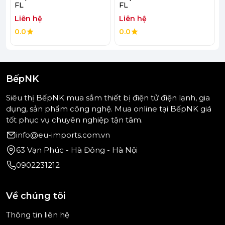
FL
FL
Liên hệ
Liên hệ
0.0
0.0
BếpNK
Siêu thị BếpNK mua sắm thiết bị điện tử điện lạnh, gia
dụng, sản phẩm công nghệ. Mua online tại BếpNK giá
tốt phục vụ chuyên nghiệp tận tâm.
info@eu-imports.com.vn
63 Vạn Phúc - Hà Đông - Hà Nội
(Hình ảnh mang tính minh họa)
0902231212
Về chúng tôi
- Bảng điều khiển cảm ứng hiển thị màu vàng
Thông tin liên hệ
SmartSelect giúp bạn dễ dàng lựa chọn công suất