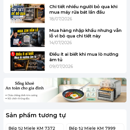
Chi tiết nhiều người bỏ qua khi
(Hình ảnh mang tính minh họa)
mua máy rửa bát lần đầu
18/07/2026
Mua hàng nhập khẩu nhưng vẫn
lỗ vì bỏ qua chi tiết này
Thiết kế - Chất liệu mặt bếp - Bảng điều khiển
14/07/2026
Điều ít ai biết khi mua lò nướng
- Bếp từ Miele KM 7678 FR có vẻ ngoài tối giản,
âm tủ
tông màu đen cùng khung thép không gỉ chắc
09/07/2026
chắn tạo nên vẻ sang trọng, chế tác kiểu lắp âm
khi bố trí cho không gian bếp thêm rộng thoáng.
Có vùng nấu linh hoạt cho phép bạn có thể nấu
cùng lúc tới 6 vùng khác nhau trên bếp.
- Mặt bếp được làm từ chất liệu kính Gốm – Thủy
Tinh (Đức) bóng sáng, chịu được nhiệt độ cao, làm
Sản phẩm tương tự
sạch dễ dàng.
Bếp từ Miele KM 7372
Bếp từ Miele KM 7999