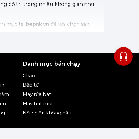
dàng bố trí trong nhiều không gian như
nh mục tại
bepnk.vn
để lựa chọn sản
Danh mục bán chạy
Chảo
in
Bếp từ
phẩm
Máy rửa bát
iền
Máy hút mùi
ng
Nồi chiên không dầu