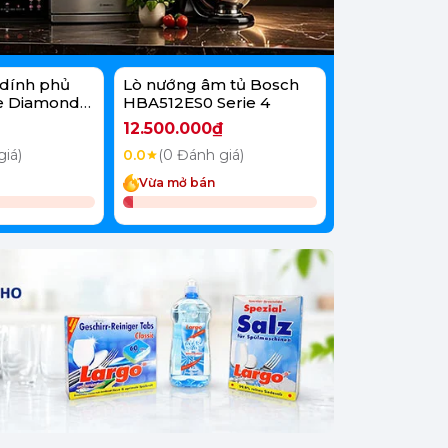
dính phủ
Lò nướng âm tủ Bosch
Lò vi sóng B
e Diamond
HBA512ES0 Serie 4
FEL023MS2 20
12.500.000₫
6.800.000₫
giá)
0.0
(0 Đánh giá)
0.0
(0 Đánh g
Vừa mở bán
Vừa mở bán