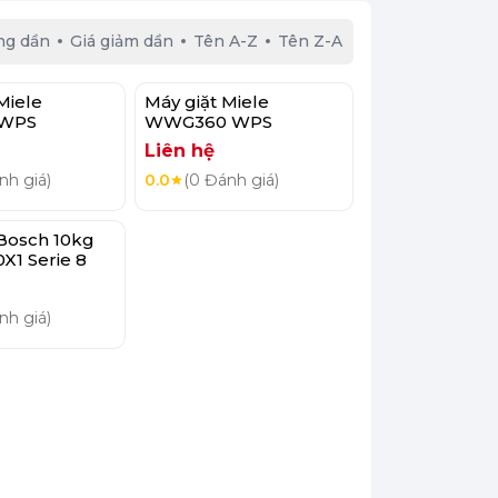
ng dần
Giá giảm dần
Tên A-Z
Tên Z-A
Miele
Máy giặt Miele
 WPS
WWG360 WPS
Liên hệ
nh giá)
0.0
(0 Đánh giá)
 Bosch 10kg
1 Serie 8
nh giá)