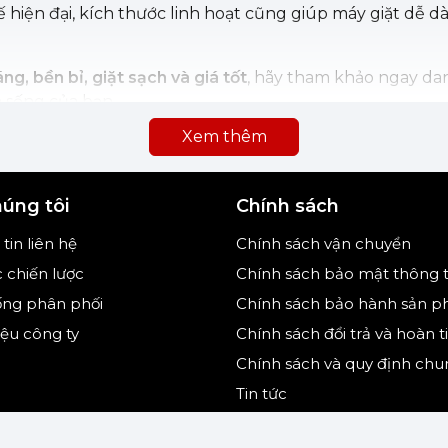
ế hiện đại, kích thước linh hoạt cũng giúp máy giặt dễ 
ng, bền bỉ, giặt sạch và giá tốt
, hãy tham khảo ngay da
 sống của bạn.
Xem thêm
húng tôi
Chính sách
tin liên hệ
Chính sách vận chuyển
c chiến lược
Chính sách bảo mật thông t
ống phân phối
Chính sách bảo hành sản 
hiệu công ty
Chính sách đổi trả và hoàn t
Chính sách và quy định chu
Tin tức