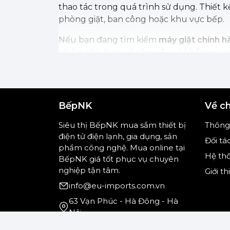
thao tác trong quá trình sử dụng. Thiết k
phòng giặt, ban công hoặc khu vực bếp.
Nếu bạn đang tìm kiếm
máy giặt chính hã
phẩm phù hợp với nhu cầu và không gian
BếpNK
Về c
Siêu thị BếpNK mua sắm thiết bị
Thông 
điện tử điện lạnh, gia dụng, sản
Đối tá
phẩm công nghệ. Mua online tại
Hệ th
BếpNK giá tốt phục vụ chuyên
nghiệp tận tâm.
Giới t
info@eu-imports.com.vn
63 Vạn Phúc - Hà Đông - Hà
Nội
0902231212