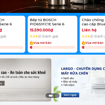
CH
Bếp từ BOSCH
Chảo chống 
Serie 6
PID651FC1E Serie 6
cao cấp Blu
Bond 20cm
₫
15.590.000₫
Liên hệ
giá)
0.0
(0 Đánh giá)
0.0
(0 Đánh 
Vừa mở bán
Vừa mở bán