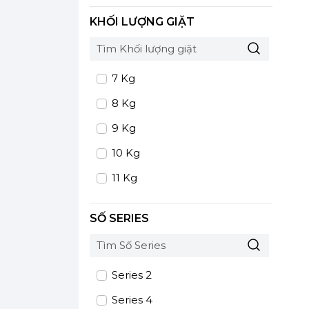
Hungary
KHỐI LƯỢNG GIẶT
Hy Lạp
7 Kg
8 Kg
9 Kg
10 Kg
11 Kg
SỐ SERIES
Series 2
Series 4