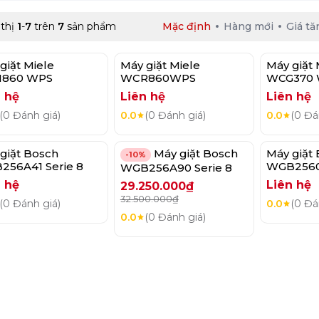
 thị
1
-
7
trên
7
sản phẩm
Mặc định
Hàng mới
Giá tă
giặt Miele
Máy giặt Miele
Máy giặt 
860 WPS
WCR860WPS
WCG370
 hệ
Liên hệ
Liên hệ
(0 Đánh giá)
0.0
(0 Đánh giá)
0.0
(0 Đá
giặt Bosch
Máy giặt Bosch
Máy giặt
-10%
56A41 Serie 8
WGB2560X
WGB256A90 Serie 8
 hệ
Liên hệ
29.250.000₫
32.500.000₫
(0 Đánh giá)
0.0
(0 Đá
0.0
(0 Đánh giá)