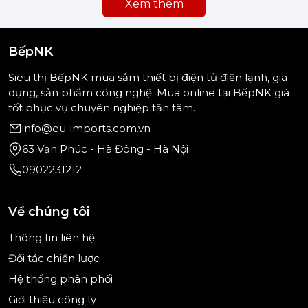
Xem thêm
vệt trắng, cặn bám trên bát đĩa sau mỗi lần rửa. Đây
là sản phẩm nên có nếu bạn muốn tối ưu hiệu quả
rửa sạch và duy trì tuổi thọ máy rửa bát lâu dài.
BếpNK
Tại
Bếp NK
, danh mục
muối rửa bát máy
được chọn
Siêu thị BếpNK mua sắm thiết bị điện tử điện lạnh, gia
lọc với nhiều sản phẩm chất lượng, phù hợp cho nhu
dụng, sản phẩm công nghệ. Mua online tại BếpNK giá
cầu sử dụng gia đình. Bạn có thể tham khảo các
tốt phục vụ chuyên nghiệp tận tâm.
dòng muối rửa bát phổ biến như
Largo
hoặc
info@eu-imports.com.vn
Glanzmeister
để sử dụng ổn định và yên tâm hơn
63 Vạn Phúc - Hà Đông - Hà Nội
trong quá trình vận hành máy.
0902231212
Nếu bạn đang cần
muối rửa bát chính hãng, dễ
dùng và giá tốt
, hãy xem ngay danh mục tại
Về chúng tôi
bepnk.vn
để lựa chọn sản phẩm phù hợp.
Thông tin liên hệ
Đối tác chiến lược
Hệ thống phân phối
Giới thiệu công ty