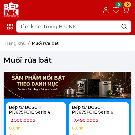
0
0
Trang chủ
Muối rửa bát
Muối rửa bát
Bếp từ BOSCH
Bếp từ BOSCH
PIJ675FC1E Serie 4
PIJ675FC1E Serie 6
12.500.000₫
17.490.000₫
0.0
0.0