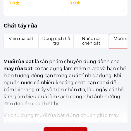
0.0
0.0
Chất tẩy rửa
Viên rửa bát
Dung dịch hỗ
Nước rửa
Muối rửa
trợ
chén bát
Muối rửa bát
là sản phẩm chuyên dụng dành cho
máy rửa bát
, có tác dụng làm mềm nước và hạn chế
hiện tượng đóng cặn trong quá trình sử dụng. Khi
nguồn nước có nhiều khoáng chất, cặn canxi dễ
bám lại trong máy và trên chén đĩa, lâu ngày có thể
làm giảm hiệu quả làm sạch cũng như ảnh hưởng
đến độ bền của thiết bị.
Việc sử dụng muối rửa bát đúng chuẩn giúp máy
vận hành ổn định hơn, hỗ trợ bảo vệ hệ thống làm
nóng và đường ống bên trong, đồng thời hạn chế