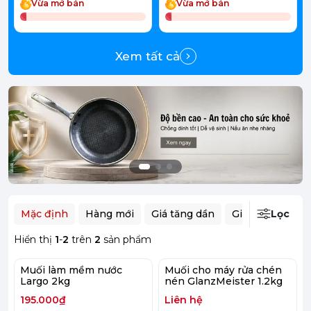
Vừa mở bán
Vừa mở bán
Xem tất cả
Mặc định
Hàng mới
Giá tăng dần
Giá giảm dần
Lọc
Hiển thị
1
-
2
trên
2
sản phẩm
Muối làm mềm nước
Muối cho máy rửa chén
Largo 2kg
nén GlanzMeister 1.2kg
195.000₫
Liên hệ