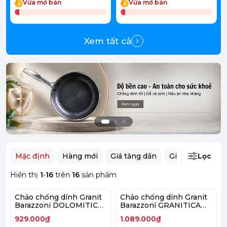
Vừa mở bán
Vừa mở bán
Xem tất cả
Mặc định
Hàng mới
Giá tăng dần
Giá giảm dần
Lọc
Hiển thị
1
-
16
trên
16
sản phẩm
Chảo chống dính Granit
Chảo chống dính Granit
Barazzoni DOLOMITICA
Barazzoni GRANITICA
EXTRA BLACK NEW
EXTRA INDUCTION
929.000₫
1.089.000₫