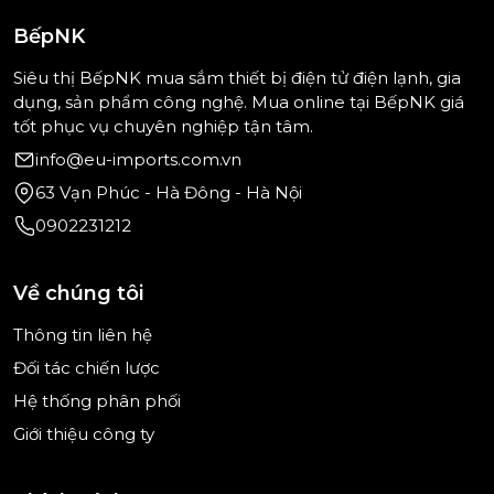
hiện đại với lớp chống dính hiệu quả, giúp hạn chế
cháy khét và giảm lượng dầu mỡ khi chế biến món
BếpNK
ăn.
Siêu thị BếpNK mua sắm thiết bị điện tử điện lạnh, gia
Bên cạnh đó, các mẫu chảo chất lượng còn có khả
dụng, sản phẩm công nghệ. Mua online tại BếpNK giá
năng truyền nhiệt tốt, đáy chắc chắn và tay cầm tiện
tốt phục vụ chuyên nghiệp tận tâm.
dụng, giúp thao tác nấu ăn an toàn và thoải mái hơn.
info@eu-imports.com.vn
Đặc biệt, lựa chọn chảo phù hợp sẽ giúp việc nấu
63 Vạn Phúc - Hà Đông - Hà Nội
nướng trở nên nhẹ nhàng hơn, đồng thời giữ được
0902231212
hương vị thơm ngon cho từng món ăn.
Nếu bạn đang tìm
chảo chính hãng, bền đẹp, chống
Về chúng tôi
dính tốt và giá tốt
, hãy tham khảo ngay danh mục tại
bepnk.vn
để lựa chọn sản phẩm phù hợp và nâng
Thông tin liên hệ
cấp trải nghiệm nấu ăn mỗi ngày.
Đối tác chiến lược
Hệ thống phân phối
Giới thiệu công ty