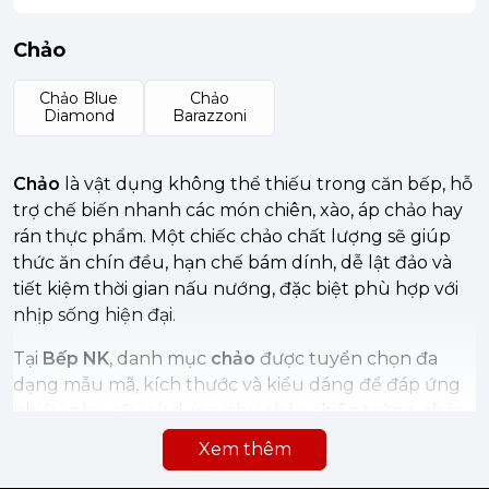
Chảo
Chảo Blue
Chảo
Diamond
Barazzoni
Chảo
là vật dụng không thể thiếu trong căn bếp, hỗ
trợ chế biến nhanh các món chiên, xào, áp chảo hay
rán thực phẩm. Một chiếc chảo chất lượng sẽ giúp
thức ăn chín đều, hạn chế bám dính, dễ lật đảo và
tiết kiệm thời gian nấu nướng, đặc biệt phù hợp với
nhịp sống hiện đại.
Tại
Bếp NK
, danh mục
chảo
được tuyển chọn đa
dạng mẫu mã, kích thước và kiểu dáng để đáp ứng
nhiều nhu cầu sử dụng như chảo chiên trứng, chảo
xào, chảo sâu lòng hoặc chảo dùng cho gia đình
Xem thêm
đông người. Nhiều dòng chảo hiện nay được thiết kế