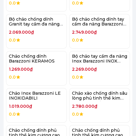
0.0
0.0
Bộ chảo chống dính
Bộ chảo chống dính tay
Granit tay cầm đa năng
cầm đa năng Barazzoni
Barazzoni GRANITICA
KERAMOS FACILE
2.069.000₫
2.749.000₫
FACILE
0.0
0.0
Chảo chống dính
Bộ chảo tay cầm đa năng
Barazzoni KERAMOS
Inox Barazzoni INOX
FACILE
1.269.000₫
2.269.000₫
0.0
0.0
Chảo Inox Barazzoni LE
Chảo xào chống dính sâu
INOXIDABILI
lòng phủ tinh thể kim
cương cao cấp blue
1.019.000₫
2.780.000₫
diamond 28cm có nắp
kính
0.0
0.0
Chảo chống dính phủ
Chảo chống dính phủ
tinh thể kim cương cao
tinh thể kim cương cao