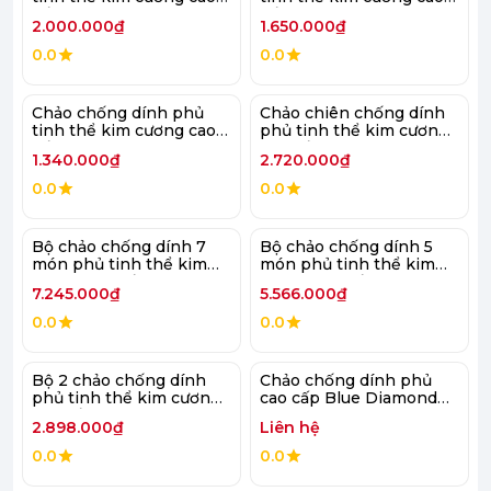
cấp blue diamond 28cm
cấp blue diamond 24cm
2.000.000₫
1.650.000₫
0.0
0.0
Chảo chống dính phủ
Chảo chiên chống dính
tinh thể kim cương cao
phủ tinh thể kim cương
cấp blue diamond 20cm
cao cấp blue diamond
1.340.000₫
2.720.000₫
28cm có nắp kính
0.0
0.0
Bộ chảo chống dính 7
Bộ chảo chống dính 5
món phủ tinh thể kim
món phủ tinh thể kim
cương cao cấp blue
cương cao cấp blue
7.245.000₫
5.566.000₫
diamond 20 & 3x28cm
diamond 20 & 2x28cm
0.0
0.0
Bộ 2 chảo chống dính
Chảo chống dính phủ
phủ tinh thể kim cương
cao cấp Blue Diamond
cao cấp blue diamond 24
Bond 20cm
2.898.000₫
Liên hệ
& 28cm
0.0
0.0