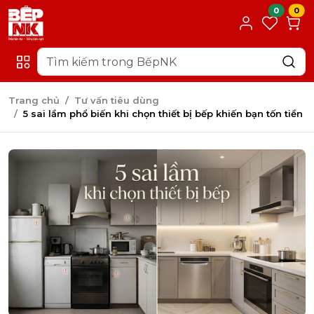
1. Chọn thiết bị theo cảm tính thay vì nhu cầu thực tế
0
0
2. Không đồng bộ thiết bị với không gian bếp
3. Ưu tiên giá rẻ mà bỏ qua chất lượng và độ bền
Trang chủ
Tư vấn tiêu dùng
5 sai lầm phổ biến khi chọn thiết bị bếp khiến bạn tốn tiền
4. Bỏ qua yếu tố tiết kiệm năng lượng và công nghệ
5. Không quan tâm đến dịch vụ hậu mãi và bảo hành