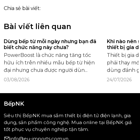
Chia sẻ bài viết:
Bài viết liên quan
Dùng bếp từ mỗi ngày nhưng bạn đã
Khi nào nên 
biết chức năng này chưa?
thiết bị gia 
PowerBoost là chức năng tăng tốc
Thiết bị gia
hữu ích trên nhiều mẫu bếp từ hiện
phải thay mới
đại nhưng chưa được người dùn...
dùng đánh gi
03/08/2026
24/07/2026
BếpNK
Siêu thị BếpNK mua sắm thiết bị điện tử điện lạnh, gia
dụng, sản phẩm công nghệ. Mua online tại BếpNK giá
tốt phục vụ chuyên nghiệp tận tâm.
info@eu-imports.com.vn