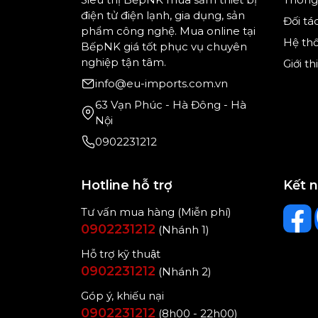
Với cấu trúc mặt đế tổ ong độc quyền,
điện tử điện lạnh, gia dụng, sản
Đối tá
kênh nhỏ giữa các tổ ong trên toàn bộ
phẩm công nghệ. Mua online tại
thường. Màng hơi nước tạo ra cho phép
Hệ th
BếpNK giá tốt phục vụ chuyên
giặt của bạn.
nghiệp tận tâm.
Giới t
info@eu-imports.com.vn
63 Vạn Phúc - Hà Đông - Hà
Nội
0902231212
Hotline hỗ trợ
Kết 
Tư vấn mua hàng (Miễn phí)
0902231212
(Nhánh 1)
Hỗ trợ kỹ thuật
0902231212
(Nhánh 2)
Góp ý, khiếu nại
0902231212
(8h00 - 22h00)