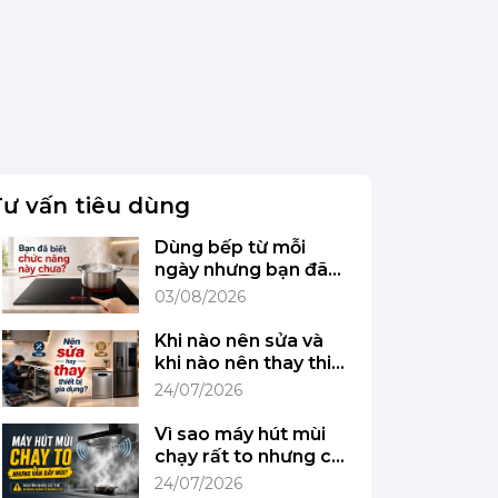
Tư vấn tiêu dùng
Dùng bếp từ mỗi
ngày nhưng bạn đã
biết chức năng này
03/08/2026
chưa?
Khi nào nên sửa và
khi nào nên thay thiết
bị gia dụng?
24/07/2026
Vì sao máy hút mùi
chạy rất to nhưng căn
bếp vẫn đầy mùi?
24/07/2026