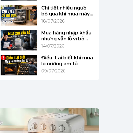
Chi tiết nhiều người
bỏ qua khi mua máy
rửa bát lần đầu
18/07/2026
Mua hàng nhập khẩu
nhưng vẫn lỗ vì bỏ
qua chi tiết này
14/07/2026
Điều ít ai biết khi mua
lò nướng âm tủ
09/07/2026