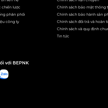
 hơi nước được phân phối nhanh chóng qua các
c chiến lược
Chính sách bảo mật thông t
 mặt đế, không giống như bàn ủi thông
 bàn ủi lướt nhẹ nhàng nhưng hiệu quả trên đồ
ống phân phối
Chính sách bảo hành sản 
hiệu công ty
Chính sách đổi trả và hoàn t
Chính sách và quy định chu
Tin tức
nối với BEPNK