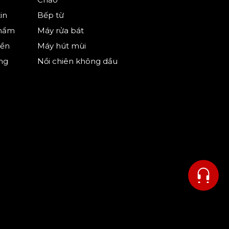
in
Bếp từ
phẩm
Máy rửa bát
iền
Máy hút mùi
ng
Nồi chiên không dầu