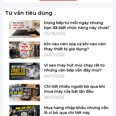
Tư vấn tiêu dùng
Dùng bếp từ mỗi ngày nhưng
bạn đã biết chức năng này chưa?
03/08/2026
Khi nào nên sửa và khi nào nên
thay thiết bị gia dụng?
24/07/2026
Vì sao máy hút mùi chạy rất to
Công Suất 2800W Mạnh Mẽ – Nấu Ăn Nhanh
nhưng căn bếp vẫn đầy mùi?
Chóng
24/07/2026
Trang bị 2 vùng nấu từ thông minh, công suất lên đến
Chi tiết nhiều người bỏ qua khi
2800W giúp nấu ăn cực nhanh, tiết kiệm thời gian tối
mua máy rửa bát lần đầu
đa.
18/07/2026
Mua hàng nhập khẩu nhưng vẫn
Chế độ Booster siêu tốc – tăng công suất đột biến để đun
lỗ vì bỏ qua chi tiết này
sôi nước chỉ trong vài phút.