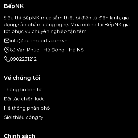
BếpNK
Dễ dàng điều chỉnh nhiệt độ, tiện lợi cho cả người lớn tuổi
Siêu thị BếpNK mua sắm thiết bị điện tử điện lạnh, gia
sử dụng.
dụng, sản phẩm công nghệ. Mua online tại BếpNK giá
tốt phục vụ chuyên nghiệp tận tâm.
info@eu-imports.com.vn
63 Vạn Phúc - Hà Đông - Hà Nội
0902231212
Về chúng tôi
Thông tin liên hệ
Đối tác chiến lược
Hệ thống phân phối
Giới thiệu công ty
Tính Năng An Toàn Tuyệt Đối – Bảo Vệ Cả Gia
Đình
Chính sách