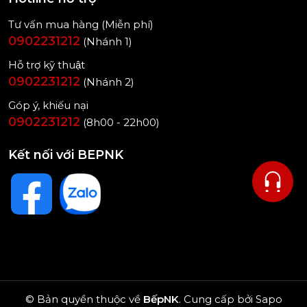
Hiệu suất mạnh mẽ, tiết kiệm điện
Tư vấn mua hàng (Miễn phí)
0902231212
(Nhánh 1)
Liên Hệ Ngay:
090 223 1212
Để Được Tư Vấn Miễn Phí Và
Nhận Ưu Đãi Riêng Dành Cho Bạn
Hỗ trợ kỹ thuật
0902231212
(Nhánh 2)
Góp ý, khiếu nại
0902231212
(8h00 - 22h00)
Kết nối với BEPNK
© Bản quyền thuộc về
BếpNK
.
Cung cấp bởi
Sapo