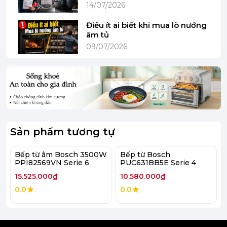
14/07/2026
Điều ít ai biết khi mua lò nướng
âm tủ
09/07/2026
Sản phẩm tương tự
Bếp từ âm Bosch 3500W
Bếp từ Bosch
PPI82569VN Serie 6
PUC631BB5E Serie 4
Điều Khiển Cảm Ứng Dễ Dùng – Chính Xác Từng
15.525.000₫
10.580.000₫
Mức Nhiệt
0.0
0.0
Bảng điều khiển cảm ứng chạm nhẹ (TouchSelect) với 9
mức công suất và chức năng hẹn giờ riêng biệt cho
từng vùng nấu.