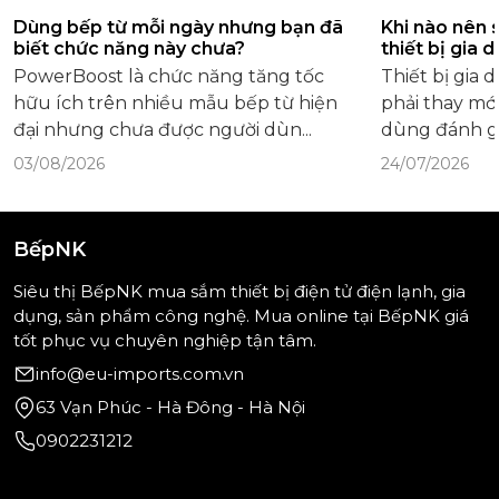
Dùng bếp từ mỗi ngày nhưng bạn đã
Khi nào nên 
biết chức năng này chưa?
thiết bị gia 
PowerBoost là chức năng tăng tốc
Thiết bị gia
hữu ích trên nhiều mẫu bếp từ hiện
phải thay mới
đại nhưng chưa được người dùn...
dùng đánh gi
03/08/2026
24/07/2026
BếpNK
Siêu thị BếpNK mua sắm thiết bị điện tử điện lạnh, gia
dụng, sản phẩm công nghệ. Mua online tại BếpNK giá
tốt phục vụ chuyên nghiệp tận tâm.
info@eu-imports.com.vn
63 Vạn Phúc - Hà Đông - Hà Nội
0902231212