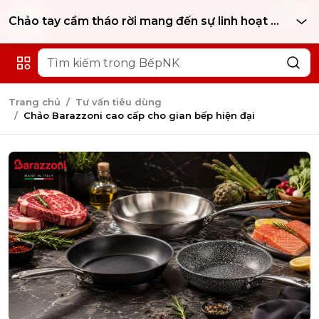
0
0
Chảo tay cầm tháo rời mang đến sự linh hoạt hiện đại
Xu hướng lựa chọn chảo cao cấp của người tiêu dùng hiện đại
Chảo inox cao cấp mang vẻ đẹp bền bỉ theo thời gian
Trang chủ
Tư vấn tiêu dùng
Chảo Barazzoni cao cấp cho gian bếp hiện đại
Chảo chống dính phù hợp cho nhu cầu nấu ăn hằng ngày
Chảo vân đá tạo điểm nhấn sang trọng cho căn bếp
Chảo wok và chảo sâu lòng phù hợp cho món Á
Chảo tay cầm tháo rời mang đến sự linh hoạt hiện đại
Công nghệ truyền nhiệt nhiều lớp giúp món ăn chín đều hơn
Thiết kế chuẩn châu Âu nâng tầm không gian bếp
Vì sao chảo cao cấp ngày càng được yêu thích