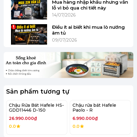
Mua hàng nhập khẩu nhưng vẫn
lỗ vì bỏ qua chi tiết này
14/07/2026
Điều ít ai biết khi mua lò nướng
âm tủ
09/07/2026
Sản phẩm tương tự
Chậu Rửa Bát Hafele HS-
Chậu rửa bát Hafele
GDD11446 D-150
Paolo - R
26.990.000₫
6.990.000₫
Hình ảnh chỉ mang tính chất minh hoạ
0.0
0.0
Thông số kỹ thuật chậu Hafele HS-SD7744