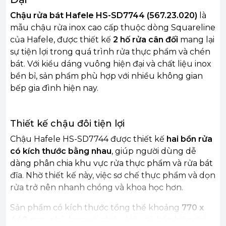
Chậu rửa bát Hafele HS-SD7744 (567.23.020)
là
mẫu chậu rửa inox cao cấp thuộc dòng Squareline
của Hafele, được thiết kế
2 hố rửa cân đối
mang lại
sự tiện lợi trong quá trình rửa thực phẩm và chén
bát. Với kiểu dáng vuông hiện đại và chất liệu inox
bền bỉ, sản phẩm phù hợp với nhiều không gian
bếp gia đình hiện nay.
Thiết kế chậu đôi tiện lợi
Chậu Hafele HS-SD7744 được thiết kế
hai bồn rửa
có kích thước bằng nhau
, giúp người dùng dễ
dàng phân chia khu vực rửa thực phẩm và rửa bát
đĩa. Nhờ thiết kế này, việc sơ chế thực phẩm và dọn
rửa trở nên nhanh chóng và khoa học hơn.
Sản phẩm có kích thước tổng thể khoảng
770 x
440 mm
, phù hợp với nhiều kiểu tủ bếp hiện đại.