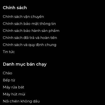
Chính sách
Lựa chọn phù hợp cho căn bếp hiện đại
Chính sách vận chuyển
Nhờ thiết kế chậu đôi tiện dụng, chất liệu inox bền
bỉ và khả năng lắp đặt linh hoạt,
chậu rửa bát
Chính sách bảo mật thông tin
Hafele HS-SD7744
là giải pháp phù hợp cho
Chính sách bảo hành sản phẩm
nhiều gia đình. Sản phẩm không chỉ hỗ trợ việc rửa
Chính sách đổi trả và hoàn tiền
chén bát hiệu quả mà còn góp phần mang lại sự
Chính sách và quy định chung
gọn gàng và hiện đại cho không gian bếp.
Tin tức
Danh mục bán chạy
Chảo
Bếp từ
Máy rửa bát
Máy hút mùi
Nồi chiên không dầu