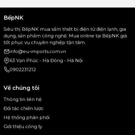
Model:
HS-SD7744 – 567.23.020
BếpNK
Thương hiệu:
Hafele
Siêu thị BếpNK mua sắm thiết bị điện tử điện lạnh, gia
Chất liệu:
Thép không gỉ (Inox)
dụng, sản phẩm công nghệ. Mua online tại BếpNK giá
tốt phục vụ chuyên nghiệp tận tâm.
Kiểu chậu:
2 hố rửa
info@eu-imports.com.vn
Kích thước chậu:
770 x 440 mm
63 Vạn Phúc - Hà Đông - Hà Nội
Kích thước mỗi bồn:
350 x 400 mm
0902231212
Độ sâu bồn:
200 mm
Về chúng tôi
Độ dày inox:
khoảng 0.8 mm
Thông tin liên hệ
Kích thước cắt đá:
740 x 410 mm
Đối tác chiến lược
Phương thức lắp đặt:
Lắp âm hoặc lắp nổi
Hệ thống phân phối
Giới thiệu công ty
Phụ kiện:
Bộ siphon thoát nước tiêu chuẩn