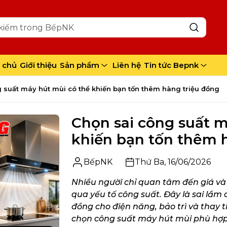
khiến bạn tốn thêm hàng triệu đồng như thế nào?
n
 chủ
Giới thiệu
Sản phẩm
Liên hệ
Tin tức Bepnk
 suất máy hút mùi có thể khiến bạn tốn thêm hàng triệu đồng
hù hợp
Chọn sai công suất m
khiến bạn tốn thêm 
BếpNK
Thứ Ba, 16/06/2026
g máy hút mùi không đúng công suất
Nhiều người chỉ quan tâm đến giá v
qua yếu tố công suất. Đây là sai lầm
đồng cho điện năng, bảo trì và thay th
chọn công suất máy hút mùi phù hợp