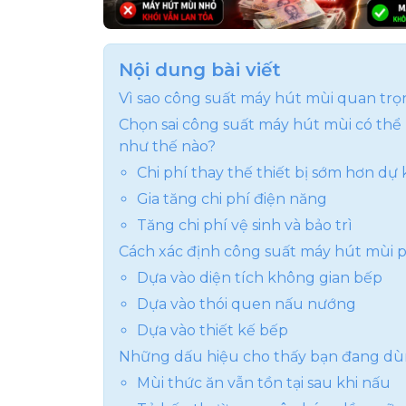
Máy luôn hoạt động ở mức công suất c
Độ ồn ngày càng lớn
Nội dung bài viết
Các mức công suất máy hút mùi phổ biến
Vì sao công suất máy hút mùi quan trọ
Chọn sai công suất máy hút mùi có thể
Dưới 700m³/h
như thế nào?
Từ 700 đến 1000m³/h
Chi phí thay thế thiết bị sớm hơn dự 
Gia tăng chi phí điện năng
Trên 1000m³/h
Tăng chi phí vệ sinh và bảo trì
Ngoài công suất, cần quan tâm những yế
Cách xác định công suất máy hút mùi 
Độ ồn khi vận hành
Dựa vào diện tích không gian bếp
Dựa vào thói quen nấu nướng
Công nghệ lọc
Dựa vào thiết kế bếp
Thiết kế phù hợp không gian
Những dấu hiệu cho thấy bạn đang dù
Kết luận
Mùi thức ăn vẫn tồn tại sau khi nấu