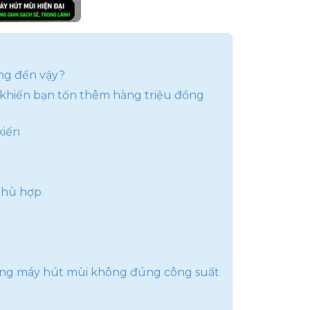
ao nhất
 hiện nay
ng đến vậy?
 khiến bạn tốn thêm hàng triệu đồng
kiến
u tố nào?
phù hợp
ng máy hút mùi không đúng công suất