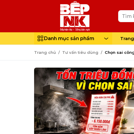
Chọn sai công suất máy hút mùi có thể 
Chi phí thay thế thiết bị sớm hơn dự kiế
Gia tăng chi phí điện năng
Danh mục sản phẩm
Trang
Tăng chi phí vệ sinh và bảo trì
Trang chủ
Tư vấn tiêu dùng
Chọn sai công
Cách xác định công suất máy hút mùi p
Dựa vào diện tích không gian bếp
Dựa vào thói quen nấu nướng
Dựa vào thiết kế bếp
Những dấu hiệu cho thấy bạn đang dùn
Mùi thức ăn vẫn tồn tại sau khi nấu
Tủ bếp thường xuyên bám dầu mỡ