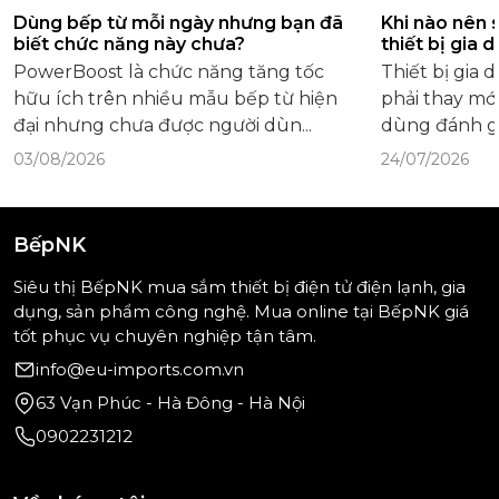
Dùng bếp từ mỗi ngày nhưng bạn đã
Khi nào nên 
biết chức năng này chưa?
thiết bị gia 
PowerBoost là chức năng tăng tốc
Thiết bị gia
hữu ích trên nhiều mẫu bếp từ hiện
phải thay mới
đại nhưng chưa được người dùn...
dùng đánh gi
03/08/2026
24/07/2026
BếpNK
Siêu thị BếpNK mua sắm thiết bị điện tử điện lạnh, gia
dụng, sản phẩm công nghệ. Mua online tại BếpNK giá
tốt phục vụ chuyên nghiệp tận tâm.
info@eu-imports.com.vn
63 Vạn Phúc - Hà Đông - Hà Nội
0902231212