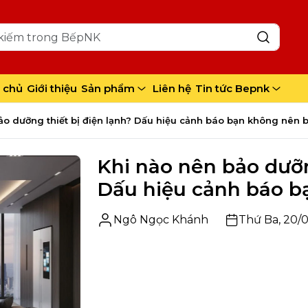
nh?
cần được bảo dưỡng
nh chuyên nghiệp
 chủ
Giới thiệu
Sản phẩm
Liên hệ
Tin tức Bepnk
p theo thời gian
ảo dưỡng thiết bị điện lạnh? Dấu hiệu cảnh báo bạn không nên 
Khi nào nên bảo dưỡn
Dấu hiệu cảnh báo b
Ngô Ngọc Khánh
Thứ Ba, 20/