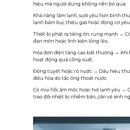
hiệu mà người dùng không nên bỏ qua:
Khả năng làm lạnh, sưởi yếu hơn bình t
lạnh bám bụi, thiếu gas hoặc động cơ yếu
Thiết bị phát ra tiếng ồn, rung mạnh → Có
đạn mòn hoặc linh kiện lỏng lẻo.
Hóa đơn điện tăng cao bất thường → Khi hi
hoạt động quá công suất.
Đóng tuyết hoặc rò nước → Dấu hiệu thườ
điều hòa do tắc ống thoát nước.
Có mùi hôi, ẩm mốc hoặc hơi lạnh yếu → 
trao đổi nhiệt bị nhiễm bẩn, cần vệ sinh ng