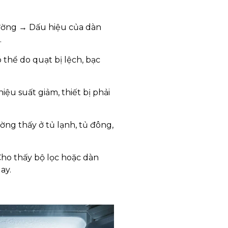
hường → Dấu hiệu của dàn
.
 thể do quạt bị lệch, bạc
ệu suất giảm, thiết bị phải
ng thấy ở tủ lạnh, tủ đông,
Cho thấy bộ lọc hoặc dàn
ay.