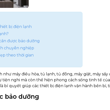
iết bị điện lạnh
lạnh?
h cần được bảo dưỡng
ạnh chuyên nghiệp
đẹp theo thời gian
ạnh như máy điều hòa, tủ lạnh, tủ đông, máy giặt, máy sấ
ự tiện nghi mà còn thể hiện phong cách sống tinh tế của
 bí quyết giúp các thiết bị điện lạnh vận hành bền bỉ, ti
ệc bảo dưỡng