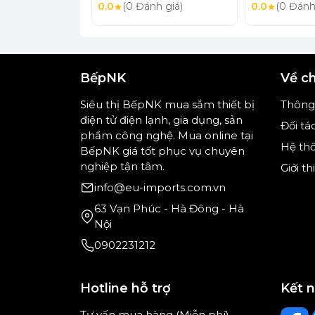
0.0
(0 Đánh giá)
0.0
(0 Đánh
BếpNK
Về c
(Hình ảnh 
Siêu thị BếpNK mua sắm thiết bị
Thông 
điện tử điện lạnh, gia dụng, sản
Đối tá
Bảng điều khiển cảm biến trực quan Di
phẩm công nghệ. Mua online tại
Hệ th
dàng thao tác và lựa chọn chế độ phù h
BếpNK giá tốt phục vụ chuyên
nghiệp tận tâm.
Giới t
info@eu-imports.com.vn
63 Vạn Phúc - Hà Đông - Hà
Nội
0902231212
Hotline hỗ trợ
Kết 
Tư vấn mua hàng (Miễn phí)