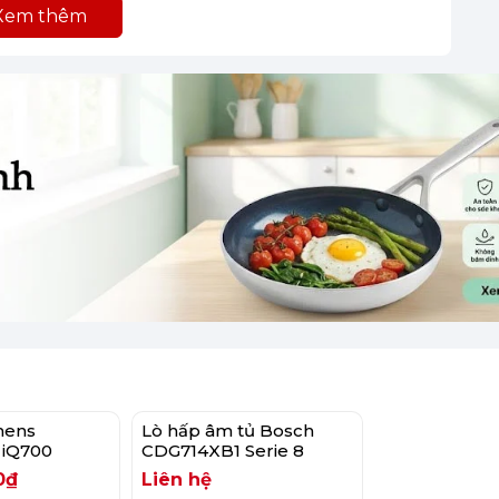
Xem thêm
mang tính minh họa)
bằng chất liệu thép không gỉ, cùng cấu trúc vải
 thời gian và công sức đáng kể.
mens
Lò hấp âm tủ Bosch
 iQ700
CDG714XB1 Serie 8
0₫
Liên hệ