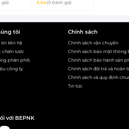
 giá)
0.0
(0 Đánh giá)
húng tôi
Chính sách
mang tính minh họa)
tin liên hệ
Chính sách vận chuyển
c chiến lược
Chính sách bảo mật thông t
rectSensor S với 29 ngôn ngữ khác nhau dễ
ống phân phối
Chính sách bảo hành sản 
ợp với từng nhu cầu sử dụng của gia đình bạn.
hiệu công ty
Chính sách đổi trả và hoàn t
Chính sách và quy định chu
Tin tức
nối với BEPNK