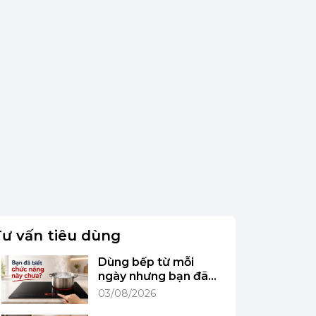
Tư vấn tiêu dùng
Dùng bếp từ mỗi
ngày nhưng bạn đã
biết chức năng này
03/08/2026
chưa?