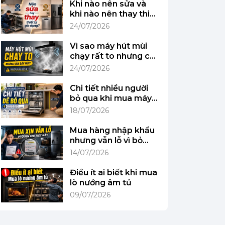
Khi nào nên sửa và
khi nào nên thay thiết
bị gia dụng?
24/07/2026
Vì sao máy hút mùi
chạy rất to nhưng căn
bếp vẫn đầy mùi?
24/07/2026
Chi tiết nhiều người
bỏ qua khi mua máy
rửa bát lần đầu
18/07/2026
Mua hàng nhập khẩu
nhưng vẫn lỗ vì bỏ
qua chi tiết này
14/07/2026
Điều ít ai biết khi mua
lò nướng âm tủ
09/07/2026