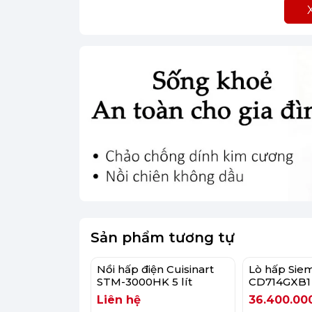
(Hình ảnh 
Khoang hấp bên trong lò được thiết kế 
lanh giúp bạn dễ dàng vệ sinh, tiết kiệm
Sản phẩm tương tự
Nồi hấp điện Cuisinart
Lò hấp Sie
STM-3000HK 5 lít
CD714GXB1
Liên hệ
36.400.00