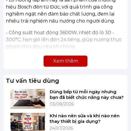
hiệu Bosch đến từ Đức, với quá trình gia công
nghiêm ngặt nên đảm bảo chất lượng, đem lại
nhiều trải nghiệm nấu nướng cho người dùng.
- Công suất hoạt động 3600W, nhiệt độ lò 30 -
300°C, hẹn giờ lên đến 24 tiếng, giúp nướng thực
phẩm chín đều nhanh chóng.
- Lò có dung tích lớn 71 lít nên sử dụng tiện lợi
Xem thêm
trong gia đình có đông thành viên hoặc có thể
dùng cho các nhà hàng, quán ăn,…
Tư vấn tiêu dùng
Dùng bếp từ mỗi ngày nhưng
bạn đã biết chức năng này chưa?
03/08/2026
Khi nào nên sửa và khi nào nên
thay thiết bị gia dụng?
24/07/2026