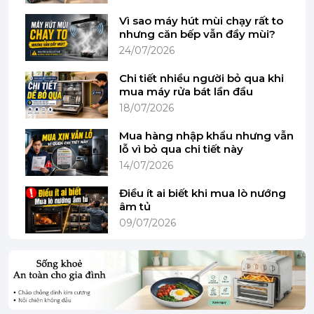
Vì sao máy hút mùi chạy rất to
nhưng căn bếp vẫn đầy mùi?
24/07/2026
(Hình ảnh mang tính minh họa)
Chi tiết nhiều người bỏ qua khi
mua máy rửa bát lần đầu
18/07/2026
Mua hàng nhập khẩu nhưng vẫn
Thiết kế của sản phẩm
lỗ vì bỏ qua chi tiết này
14/07/2026
- Lò nướng Bosch này được thiết kế kiểu âm tủ,
sang trọng theo phong cách Châu Âu, vừa giúp
Điều ít ai biết khi mua lò nướng
tiết kiệm không gian vừa mang lại tính thẩm mỹ
âm tủ
cho căn bếp.
09/07/2026