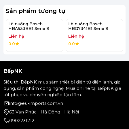
Sản phẩm tương tự
Lò nướng Bosch
Lò nướng Bosch
HBA533BB1 Serie 8
HBG7341B1 Serie 8
Liên hệ
Liên hệ
0.0
0.0
(Hình ảnh mang tính minh họa)
- Khoang lò được tráng men Titan có khả năng
BếpNK
chống trầy xước, chịu được nhiệt độ cao, dễ dàng
lau chùi.
Siêu thị BếpNK mua sắm thiết bị điện tử điện lạnh, gia
dụng, sản phẩm công nghệ. Mua online tại BếpNK giá
- Cửa lò làm bằng kính 3 lớp nên đảm bảo an toàn
tốt phục vụ chuyên nghiệp tận tâm.
và dễ lau chùi vết bám bẩn. Người dùng dễ dàng
info@eu-imports.com.vn
mở cửa lò với thiết kế tay nắm cửa dạng thanh dài.
63 Vạn Phúc - Hà Đông - Hà Nội
- Bảng điều khiển cảm ứng có màn hình TFT hiện
0902231212
đại, hình ảnh và văn bản rõ nét giúp các thao tác