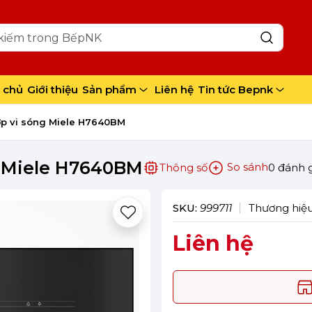
 chủ
Giới thiệu
Sản phẩm
Liên hệ
Tin tức Bepnk
ợp vi sóng Miele H7640BM
g Miele H7640BM
So sánh
Thông số
0 đánh 
SKU:
999711
Thương hiệ
Liên hệ