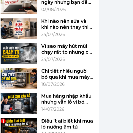
ngày nhưng bạn đã
biết chức năng này
03/08/2026
chưa?
Khi nào nên sửa và
khi nào nên thay thiết
bị gia dụng?
24/07/2026
Vì sao máy hút mùi
chạy rất to nhưng căn
bếp vẫn đầy mùi?
24/07/2026
Chi tiết nhiều người
bỏ qua khi mua máy
rửa bát lần đầu
18/07/2026
Mua hàng nhập khẩu
nhưng vẫn lỗ vì bỏ
qua chi tiết này
14/07/2026
Điều ít ai biết khi mua
lò nướng âm tủ