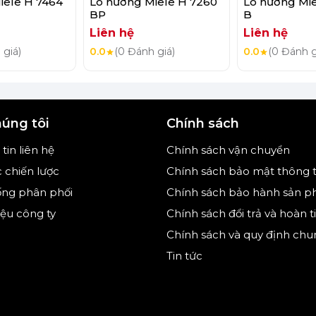
iele H 7464
Lò nướng Miele H 7260
Lò nướng Mi
BP
B
g hoặc sử dụng nướng hay vi sóng riêng lẻ
Liên hệ
Liên hệ
ễ dàng mà còn giúp bạn tiết kiệm không gian
 giá)
0.0
(0 Đánh giá)
0.0
(0 Đánh g
ừ chất liệu thép không gỉ hoàn hảo, mang tới sự
húng tôi
Chính sách
n tay trên bề mặt.
tin liên hệ
Chính sách vận chuyển
c chiến lược
Chính sách bảo mật thông t
ống phân phối
Chính sách bảo hành sản 
hiệu công ty
Chính sách đổi trả và hoàn t
Chính sách và quy định chu
Tin tức