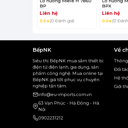
Lò nướng Miele H 7860
Lò nướng M
BP
BPX
Với chức năng chức năng kết hợp vi són
Liên hệ
Liên hệ
không chỉ giúp bạn chế biến thức ăn d
0.0
(0 Đánh giá)
0.0
(0 Đánh
hơn.
Phía bên ngoài của lò nướng được làm t
BếpNK
Về c
chắc chắn, bền đẹp, không để lại dấu vâ
Siêu thị BếpNK mua sắm thiết bị
Thông 
điện tử điện lạnh, gia dụng, sản
Đối tá
phẩm công nghệ. Mua online tại
Hệ th
BếpNK giá tốt phục vụ chuyên
nghiệp tận tâm.
Giới t
info@eu-imports.com.vn
63 Vạn Phúc - Hà Đông - Hà
Nội
0902231212