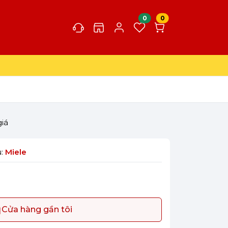
0
0
giá
u:
Miele
Cửa hàng gần tôi