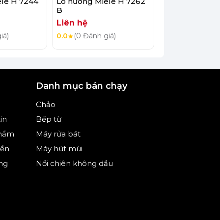
ele H 7244
Lò nướng Miele H 7262
Lò nướng Miel
B
BP
Liên hệ
Liên hệ
iá)
0.0
(0 Đánh giá)
0.0
(0 Đánh giá
Danh mục bán chạy
Chảo
in
Bếp từ
phẩm
Máy rửa bát
iền
Máy hút mùi
ng
Nồi chiên không dầu