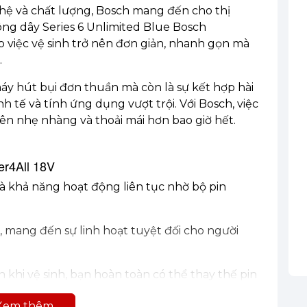
ghệ và chất lượng, Bosch mang đến cho thị
ng dây Series 6 Unlimited Blue Bosch
p việc vệ sinh trở nên đơn giản, nhanh gọn mà
.
áy hút bụi đơn thuần mà còn là sự kết hợp hài
nh tế và tính ứng dụng vượt trội. Với Bosch, việc
ên nhẹ nhàng và thoải mái hơn bao giờ hết.
er4All 18V
à khả năng hoạt động liên tục nhờ bộ pin
 mang đến sự linh hoạt tuyệt đối cho người
n khi vệ sinh, bạn hoàn toàn có thể thay thế pin
h liền mạch.
Xem thêm