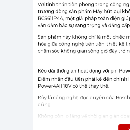
Với tinh thần tiên phong trong công n
trường dòng sản phẩm Máy hút bụi khô
BCS611P4A, một giải pháp toàn diện giú
vẫn đảm bảo sự sang trọng và đẳng cấp
Sản phẩm này không chỉ là một chiếc m
hòa giữa công nghệ tiên tiến, thiết kế ti
chăm sóc không gian sống giờ đây trở n
Kéo dài thời gian hoạt động với pin Pow
Điểm nhấn đầu tiên phải kể đến chính l
Power4All 18V có thể thay thế.
Đây là công nghệ độc quyền của Bosch,
dùng.
Không còn lo lắng về thời gian gián đoạ
dự phòng để tiếp tục công việc một các