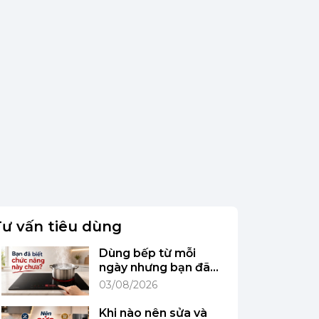
Tư vấn tiêu dùng
Dùng bếp từ mỗi
ngày nhưng bạn đã
biết chức năng này
03/08/2026
chưa?
Khi nào nên sửa và