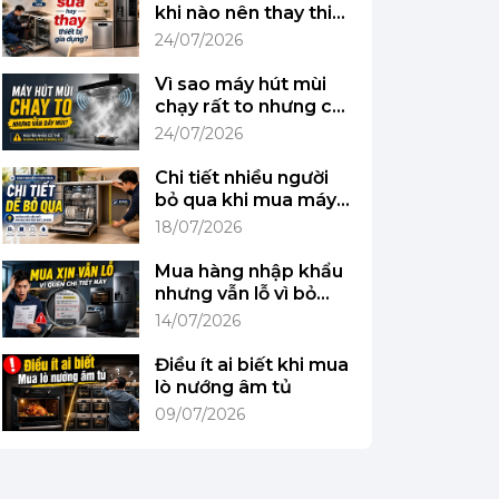
khi nào nên thay thiết
bị gia dụng?
24/07/2026
Vì sao máy hút mùi
chạy rất to nhưng căn
bếp vẫn đầy mùi?
24/07/2026
Chi tiết nhiều người
bỏ qua khi mua máy
rửa bát lần đầu
18/07/2026
Mua hàng nhập khẩu
nhưng vẫn lỗ vì bỏ
qua chi tiết này
14/07/2026
Điều ít ai biết khi mua
lò nướng âm tủ
09/07/2026