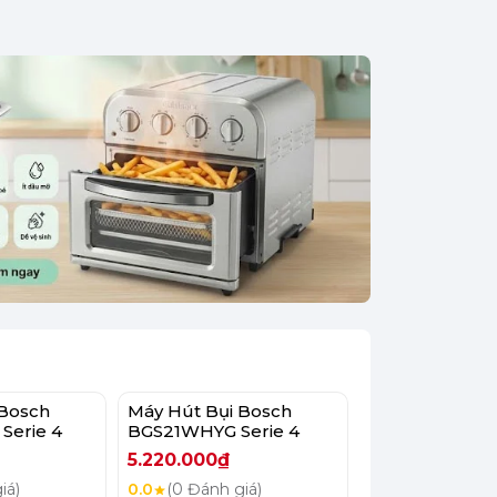
 Bosch
Máy Hút Bụi Bosch
Máy Hút Bụi B
Serie 4
BGS21WHYG Serie 4
BGS21WPOW S
5.220.000₫
5.690.000₫
iá)
0.0
(0 Đánh giá)
0.0
(0 Đánh giá