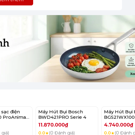
 sạc điện
Máy Hút Bụi Bosch
Máy Hút Bụi
0 ProAnimal
BWD421PRO Serie 4
BGS21WX100 
1041PET
11.870.000₫
4.740.000₫
 giá)
0.0
(0 Đánh giá)
0.0
(0 Đánh g