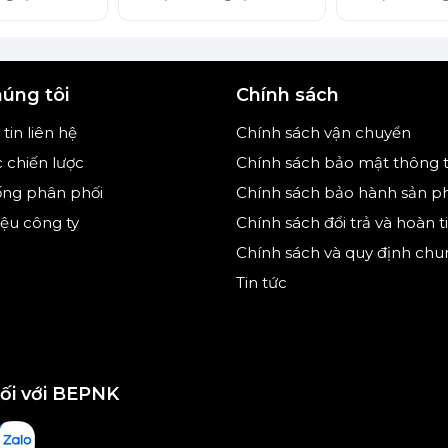
kg
húng tôi
Chính sách
ẩm trở thành lựa chọn hoàn hảo cho gia đình
trọng và siêu nhẹ chỉ 2,4 kg.
tin liên hệ
Chính sách vận chuyển
c chiến lược
Chính sách bảo mật thông t
huyển, cất giữ hay sử dụng máy trở nên vô cùng
 mong muốn sự tiện lợi trong không gian sống
ống phân phối
Chính sách bảo hành sản 
hiệu công ty
Chính sách đổi trả và hoàn t
Chính sách và quy định chu
Tin tức
nối với BEPNK