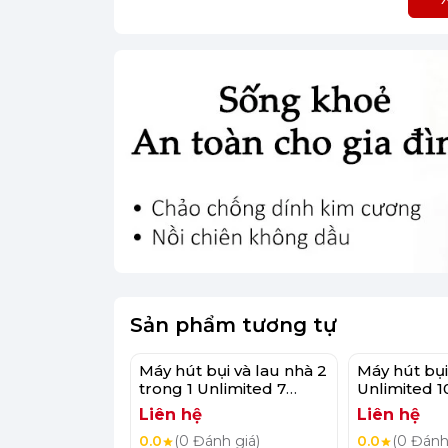
Sản phẩm tương tự
Máy hút bụi và lau nhà 2
Máy hút bụi
trong 1 Unlimited 7
Unlimited 1
ProHygienic Aqua
Bosch BCS
Liên hệ
Liên hệ
Bosch BCS71HYG4
0.0
(0 Đánh giá)
0.0
(0 Đánh