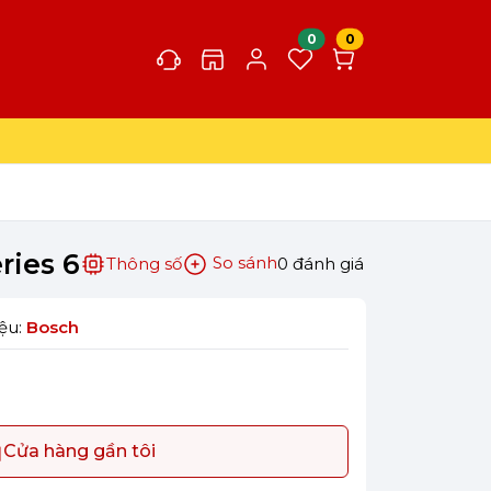
0
0
ries 6
So sánh
Thông số
0 đánh giá
ệu:
Bosch
Cửa hàng gần tôi