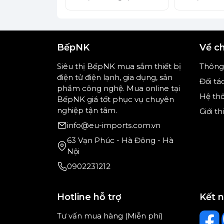
Thiết kế nhỏ gọn và nhẹ nhàng chỉ 2,4 
BếpNK
Về c
Một trong những ưu điểm khiến sản ph
hiện đại chính là thiết kế tối giản, sang 
Siêu thị BếpNK mua sắm thiết bị
Thông 
điện tử điện lạnh, gia dụng, sản
Đối tá
Với trọng lượng lý tưởng này, việc di c
phẩm công nghệ. Mua online tại
dễ dàng, đặc biệt phù hợp với những ai
Hệ th
BếpNK giá tốt phục vụ chuyên
hạn chế.
nghiệp tận tâm.
Giới t
info@eu-imports.com.vn
63 Vạn Phúc - Hà Đông - Hà
Nội
0902231212
Hotline hỗ trợ
Kết 
Tư vấn mua hàng (Miễn phí)