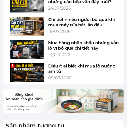
nhưng căn bếp vẫn đầy mùi?
Hình ảnh mang tính minh họa
24/07/2026
Chi tiết nhiều người bỏ qua khi
Khay rửa
mua máy rửa bát lần đầu
- Cung cấp nhiều không gian chứa đồ với khay
18/07/2026
trên, khay dưới và khay VarioDrawer™ dao kéo
Mua hàng nhập khẩu nhưng vẫn
chuyên dụng có thể đẩy vào dễ dàng.
lỗ vì bỏ qua chi tiết này
14/07/2026
Điều ít ai biết khi mua lò nướng
- Mẫu máy rửa chén Bosch này có thiết kế khung
âm tủ
xương khay dưới linh hoạt, người dùng điều chỉnh
09/07/2026
để đặt các vật dụng kích cỡ khác nhau dễ dàng.
Sản phẩm tương tự