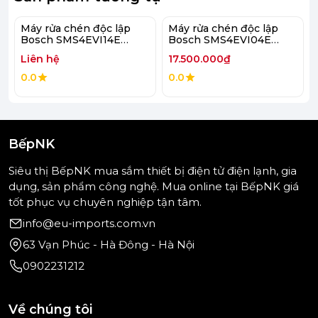
Máy rửa chén độc lập
Máy rửa chén độc lập
Bosch SMS4EVI14E
Bosch SMS4EVI04E
Series 4
Series 4
Liên hệ
17.500.000₫
0.0
0.0
BếpNK
Hình ảnh mang tính minh họa
Siêu thị BếpNK mua sắm thiết bị điện tử điện lạnh, gia
dụng, sản phẩm công nghệ. Mua online tại BếpNK giá
Công suất - Độ ồn
tốt phục vụ chuyên nghiệp tận tâm.
- Rửa được lượng chén đĩa tương đương với 3 - 4
info@eu-imports.com.vn
bữa ăn Việt (khoảng 14 bộ Châu Âu) cùng mức
63 Vạn Phúc - Hà Đông - Hà Nội
công suất hoạt động mạnh mẽ 0,645 kWh/chu kỳ
rửa, lượng nước tiêu thụ ~ 9 lít/lần rửa.
0902231212
Về chúng tôi