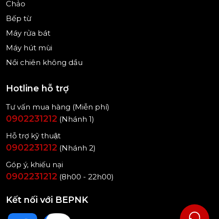
Chảo
Bếp từ
Chương trình rửa
Máy rửa bát
- Cài đặt 6 chương trình mang đến nhiều sự lựa
Máy hút mùi
chọn để bạn rửa chén bát sạch sẽ, tránh hao phí
Nồi chiên không dầu
điện, nước với các chương trình như:
Hotline hỗ trợ
+ Rửa tự động (Automatic) 45°C - 65°C.
Tư vấn mua hàng (Miễn phí)
0902231212
(Nhánh 1)
+ Rửa chuyên sâu (Intensive) 70°C.
Hỗ trợ kỹ thuật
+ Rửa tiêu chuẩn (ECO) 50°C.
0902231212
(Nhánh 2)
+ Rửa nhanh 65 độ trong 1h (Express 65° - 1h).
Góp ý, khiếu nại
0902231212
(8h00 - 22h00)
+ Rửa siêu tĩnh (Silence) 50°C.
Kết nối với BEPNK
+ Ghi nhớ chương trình (Favourite).