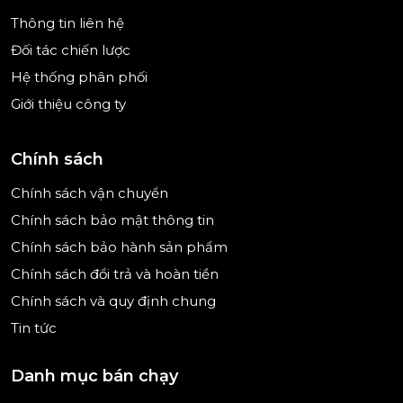
- Độ ồn chỉ ở mức 42 dB như âm thanh khi bạn trò
Thông tin liên hệ
chuyện thì thầm, giữ cho không gian bếp đủ yên
tĩnh để bạn không cảm thấy khó chịu mỗi khi nghỉ
Đối tác chiến lược
ngơi, làm việc trong nhà.
Hệ thống phân phối
Giới thiệu công ty
Chính sách
Chính sách vận chuyển
Chính sách bảo mật thông tin
Chính sách bảo hành sản phẩm
Chính sách đổi trả và hoàn tiền
Chính sách và quy định chung
Tin tức
Danh mục bán chạy
Hình ảnh mang tính minh họa