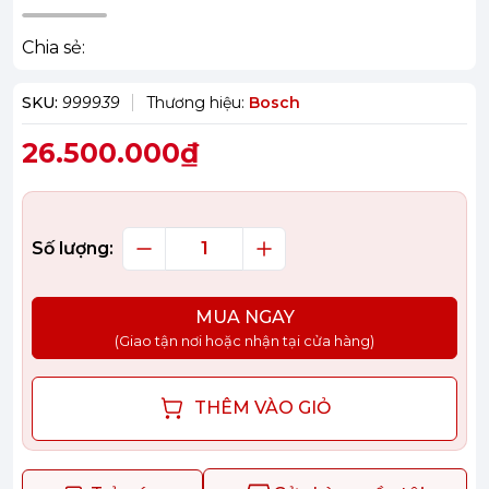
Chia sẻ:
SKU:
999939
Thương hiệu:
Bosch
26.500.000₫
Số lượng:
MUA NGAY
(Giao tận nơi hoặc nhận tại cửa hàng)
THÊM VÀO GIỎ