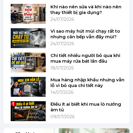
Khi nào nên sửa và khi nào nên
thay thiết bị gia dụng?
24/07/2026
Vì sao máy hút mùi chạy rất to
nhưng căn bếp vẫn đầy mùi?
24/07/2026
Chi tiết nhiều người bỏ qua khi
mua máy rửa bát lần đầu
Hình ảnh mang tính minh họa
18/07/2026
Mua hàng nhập khẩu nhưng vẫn
lỗ vì bỏ qua chi tiết này
Khay rửa + giá đỡ
14/07/2026
Bên trong máy rửa chén Bosch được thiết kế gồm
Điều ít ai biết khi mua lò nướng
có 3 khay rửa:
âm tủ
09/07/2026