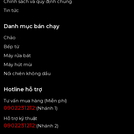
Chính sách và quy định chung
Tin tức
Danh mục bán chạy
Chảo
Bếp từ
Hình ảnh mang tính minh họa
Máy rửa bát
Máy hút mùi
Nồi chiên không dầu
Công suất
Hotline hỗ trợ
- Máy rửa chén độc lập Bosch này có công suất
Tư vấn mua hàng (Miễn phí)
hoạt động 0,836 kWh/chu kỳ rửa, tiêu thụ
0902231212
(Nhánh 1)
khoảng 9 lít cho mỗi lần rửa.
Hỗ trợ kỹ thuật
0902231212
(Nhánh 2)
- Máy có thể rửa được số lượng chén bát dùng