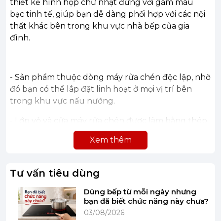
thiết kế hình hộp chữ nhật đứng với gam màu
bạc tinh tế, giúp bạn dễ dàng phối hợp với các nội
thất khác bên trong khu vực nhà bếp của gia
đình.
- Sản phẩm thuộc dòng máy rửa chén độc lập, nhờ
đó bạn có thể lắp đặt linh hoạt ở mọi vị trí bên
trong khu vực nấu nướng.
- Lớp vỏ và cửa máy rửa chén được làm bằng thép
sơn tĩnh điện, chống biến dạng và hạn chế bong
Xem thêm
tróc sơn trong suốt thời gian sử dụng.
Tư vấn tiêu dùng
Dùng bếp từ mỗi ngày nhưng
bạn đã biết chức năng này chưa?
03/08/2026