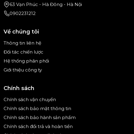
63 Vạn Phúc - Hà Đông - Hà Nội
0902231212
Về chúng tôi
Hình ảnh mang tính minh họa
Thông tin liên hệ
Đối tác chiến lược
Hệ thống phân phối
+ Khay dưới: Có thể kéo trượt linh hoạt với bánh xe
Giới thiệu công ty
cố định phía dưới.
Chính sách
Chính sách vận chuyển
Chính sách bảo mật thông tin
Chính sách bảo hành sản phẩm
Chính sách đổi trả và hoàn tiền