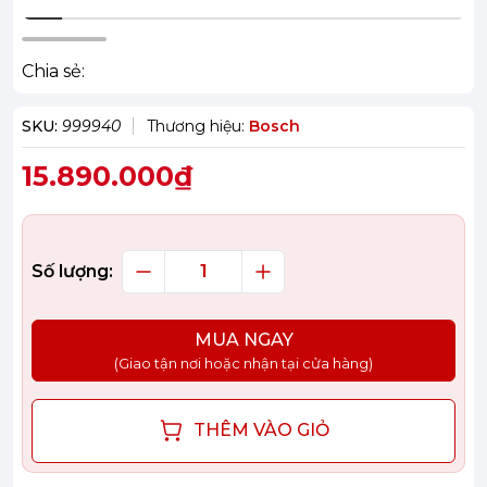
Chia sẻ:
SKU:
999940
Thương hiệu:
Bosch
15.890.000₫
Số lượng:
MUA NGAY
(Giao tận nơi hoặc nhận tại cửa hàng)
THÊM VÀO GIỎ