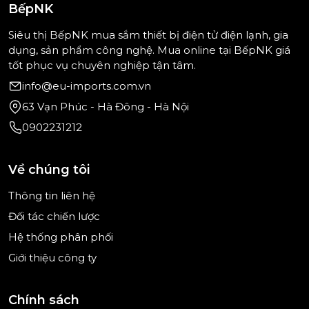
cho bạn chi tiết mức tiêu thụ điện và nước.
BếpNK
Siêu thị BếpNK mua sắm thiết bị điện tử điện lạnh, gia
dụng, sản phẩm công nghệ. Mua online tại BếpNK giá
tốt phục vụ chuyên nghiệp tận tâm.
info@eu-imports.com.vn
63 Vạn Phúc - Hà Đông - Hà Nội
0902231212
Về chúng tôi
Thông tin liên hệ
Đối tác chiến lược
Hệ thống phân phối
(Hình ảnh chỉ mang tính minh họa)
Giỏ linh hoạt, an toàn và vận hành êm ái.
Giới thiệu công ty
Giờ đây, việc cho đồ vào máy rửa chén thậm chí
còn dễ dàng hơn: Bạn có thể bảo quản tất cả các
Chính sách