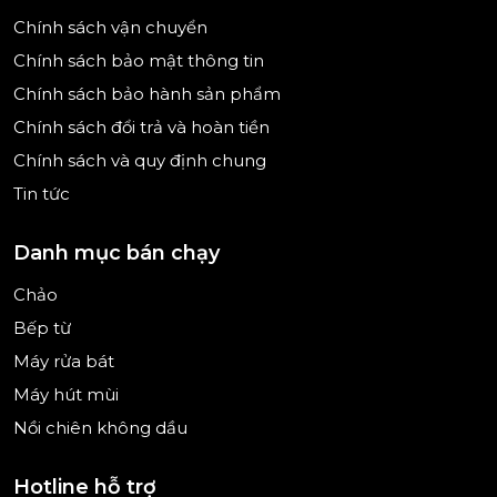
loại bát đĩa trong giỏ Max Flex Pro của Bosch
Chính sách vận chuyển
SMS8TCI01E một cách an toàn. Và nhờ hệ thống
trượt được tối ưu hóa nên việc đưa vào và lấy ra rất
Chính sách bảo mật thông tin
thiết thực và dễ dàng.
Chính sách bảo hành sản phẩm
Chính sách đổi trả và hoàn tiền
Chính sách và quy định chung
Tin tức
(Hình ảnh chỉ mang tính minh họa)
Sử dụng tối ưu không gian và tính linh hoạt
Danh mục bán chạy
tối đa
Chảo
Các yếu tố điều chỉnh được đánh dấu màu đỏ
hoặc xám tùy thuộc vào kiểu máy.
Bếp từ
Máy rửa bát
Máy hút mùi
Nồi chiên không dầu
Hotline hỗ trợ