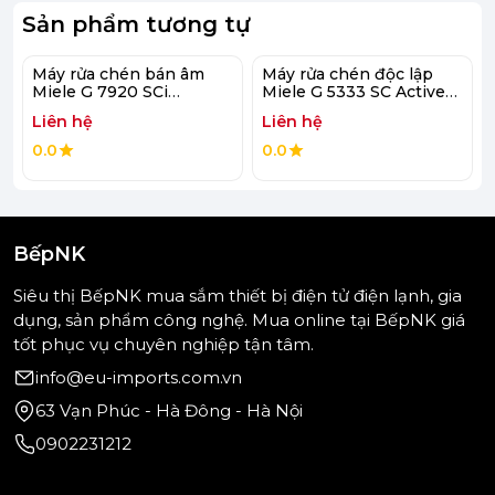
Sản phẩm tương tự
Máy rửa chén bán âm
Máy rửa chén độc lập
Miele G 7920 SCi
Miele G 5333 SC Active
AutoDos
Plus E
Liên hệ
Liên hệ
0.0
0.0
BếpNK
Siêu thị BếpNK mua sắm thiết bị điện tử điện lạnh, gia
dụng, sản phẩm công nghệ. Mua online tại BếpNK giá
tốt phục vụ chuyên nghiệp tận tâm.
info@eu-imports.com.vn
63 Vạn Phúc - Hà Đông - Hà Nội
(Hình ảnh mang tính minh họa)
0902231212
Chương trình rửa
Máy rửa chén độc lập Miele G 5333 SC Front Active