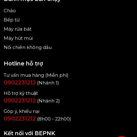
ngay cả kính và các vật dụng bằng nhựa.
Chảo
Nửa tải: rút ngắn thời gian rửa tới 50% với số lượng
Bếp từ
chén bát ít.
Máy rửa bát
Nhẹ nhàng: Chương trình làm sạch bát đĩa nhạy
Máy hút mùi
cảm với nhiệt độ thấp và ít bẩn.
Nồi chiên không dầu
ExtraClean: Cải thiện khả năng làm sạch thông qua
nhiệt độ, làm sạch cao hơn và rửa trước kỹ lưỡng.
Hotline hỗ trợ
Tư vấn mua hàng (Miễn phí)
0902231212
(Nhánh 1)
Hỗ trợ kỹ thuật
0902231212
(Nhánh 2)
Góp ý, khiếu nại
0902231212
(8h00 - 22h00)
Kết nối với BEPNK