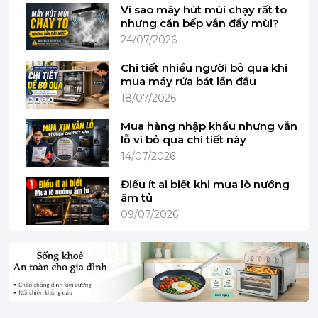
Vì sao máy hút mùi chạy rất to
nhưng căn bếp vẫn đầy mùi?
24/07/2026
Ngăn kéo 3D MULTIFLEX
Chi tiết nhiều người bỏ qua khi
Bạn có thể đặt các bộ đồ ăn nhỏ như tách cà phê
mua máy rửa bát lần đầu
vào ngăn kéo dao kéo của máy rửa bát. Ngăn kéo
18/07/2026
3D MultiFlex bao gồm phần giữa được hạ thấp và
Mua hàng nhập khẩu nhưng vẫn
hai phần bên. Chiếc bên trái có thể được đẩy sang
lỗ vì bỏ qua chi tiết này
bên phải để nhường chỗ cho những ly rượu cao ở
14/07/2026
giỏ phía trên. Bạn có thể thoải mái đặt dao kéo lớn
và các đồ sành sứ nhỏ ở phần bên phải có thể hạ
Điều ít ai biết khi mua lò nướng
thấp.
âm tủ
09/07/2026