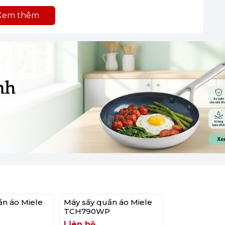
Xem thêm
mang tính minh họa)
tinh tế M-Touch cùng 33 ngôn ngữ tùy chọn
ác chương trình theo nhu cầu.
ần áo Miele
Máy sấy quần áo Miele
TCH790WP
Liên hệ