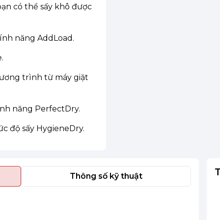
bạn có thể sấy khô được
 tính năng AddLoad.
.
ương trình từ máy giặt
ính năng PerfectDry.
mức độ sấy HygieneDry.
Thông số kỹ thuật