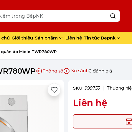
 chủ
Giới thiệu
Sản phẩm
Liên hệ
Tin tức Bepnk
y quần áo Miele TWR780WP
TWR780WP
So sánh
Thông số
0 đánh giá
SKU:
999753
Thương hiệ
Liên hệ