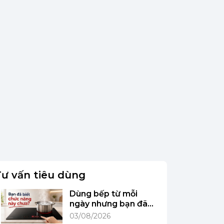
Tư vấn tiêu dùng
Dùng bếp từ mỗi
ngày nhưng bạn đã
biết chức năng này
03/08/2026
chưa?