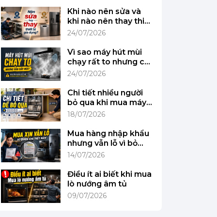
Khi nào nên sửa và
khi nào nên thay thiết
bị gia dụng?
24/07/2026
Vì sao máy hút mùi
chạy rất to nhưng căn
bếp vẫn đầy mùi?
24/07/2026
Chi tiết nhiều người
bỏ qua khi mua máy
rửa bát lần đầu
18/07/2026
Mua hàng nhập khẩu
nhưng vẫn lỗ vì bỏ
qua chi tiết này
14/07/2026
Điều ít ai biết khi mua
lò nướng âm tủ
09/07/2026