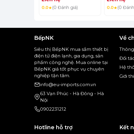
0.0
(0 Đánh giá)
0.0
(0 Đánh
BếpNK
Về c
Siêu thị BếpNK mua sắm thiết bị
Thông 
điện tử điện lạnh, gia dụng, sản
Đối tá
phẩm công nghệ. Mua online tại
Hệ th
BếpNK giá tốt phục vụ chuyên
nghiệp tận tâm.
Giới t
info@eu-imports.com.vn
63 Vạn Phúc - Hà Đông - Hà
Nội
0902231212
Hotline hỗ trợ
Kết 