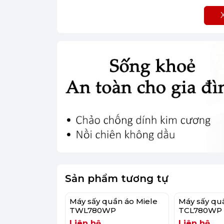
(Hình ảnh 
Bảng điều khiển trực quan vuốt chạm 
khác nhau giúp bạn dễ dàng chọn lựa c
Sản phẩm tương tự
Máy sấy quần áo Miele
Máy sấy qu
TWL780WP
TCL780WP
Liên hệ
Liên hệ