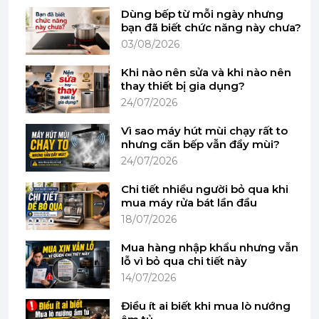
Dùng bếp từ mỗi ngày nhưng
bạn đã biết chức năng này chưa?
03/08/2026
Khi nào nên sửa và khi nào nên
thay thiết bị gia dụng?
24/07/2026
Vì sao máy hút mùi chạy rất to
nhưng căn bếp vẫn đầy mùi?
24/07/2026
Chi tiết nhiều người bỏ qua khi
mua máy rửa bát lần đầu
Điều chỉnh tốc độ linh hoạt – 12 cấp độ dành riêng
18/07/2026
cho từng loại thực phẩm
Mua hàng nhập khẩu nhưng vẫn
Một trong những điểm nổi bật khác là tính năng
lỗ vì bỏ qua chi tiết này
điều chỉnh tốc độ 12 mức ngay trên tay cầm, giúp
14/07/2026
người dùng dễ dàng kiểm soát từng công đoạn.
Bạn có thể xay từ nước sốt mềm mịn đến hỗn hợp
Điều ít ai biết khi mua lò nướng