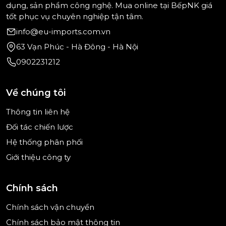
dụng, sản phẩm công nghệ. Mua online tại BếpNK giá
tốt phục vụ chuyên nghiệp tận tâm.
info@eu-imports.com.vn
63 Vạn Phúc - Hà Đông - Hà Nội
0902231212
Về chúng tôi
Thông tin liên hệ
Đối tác chiến lược
Hệ thống phân phối
Giới thiệu công ty
Thiết kế công thái học – Tiện lợi, an toàn và đầy
cảm hứng
Chính sách
Không chỉ mạnh mẽ, Bosch còn biết cách chiều
Chính sách vận chuyển
lòng người dùng bằng thiết kế công thái học
chuẩn châu Âu. Phần vỏ máy nhẹ, gọn và ôm trọn
Chính sách bảo mật thông tin