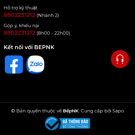
Hỗ trợ kỹ thuật
0902231212
(Nhánh 2)
Góp ý, khiếu nại
0902231212
(8h00 - 22h00)
Kết nối với BEPNK
© Bản quyền thuộc về
BếpNK
.
Cung cấp bởi
Sapo