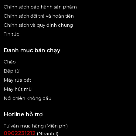
trong lòng bàn tay. Lớp phủ mềm giúp cầm chắc
Chính sách bảo hành sản phẩm
chắn, hạn chế trơn trượt khi tay ướt hoặc tiếp xúc
Chính sách đổi trả và hoàn tiền
với dầu mỡ.
Chính sách và quy định chung
Điểm đặc biệt là công nghệ AntiSplash – chống
Tin tức
bắn thực phẩm ra ngoài khi xay. Đây là chi tiết nhỏ
nhưng lại cực kỳ hữu dụng trong việc giữ sạch
Danh mục bán chạy
không gian bếp và tiết kiệm thời gian lau chùi sau
khi chế biến.
Chảo
Bếp từ
Máy rửa bát
Máy hút mùi
Nồi chiên không dầu
Hotline hỗ trợ
Tư vấn mua hàng (Miễn phí)
0902231212
(Nhánh 1)