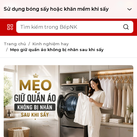
0
0
Sử dụng bóng sấy hoặc khăn mềm khi sấy
Chọn chế độ sấy phù hợp với từng chất liệu vải
Trang chủ
Kinh nghiệm hay
Không sấy quá đầy lồng máy
Mẹo giữ quần áo không bị nhăn sau khi sấy
Lấy quần áo ra ngay sau khi kết thúc chu trình sấy
Ưu tiên công nghệ sấy bơm nhiệt hiện đại
Sử dụng bóng sấy hoặc khăn mềm khi sấy
Chọn tốc độ vắt phù hợp trước khi sấy
Bảo dưỡng máy sấy định kỳ để duy trì hiệu quả chống nhăn