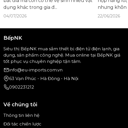
bát đĩa mà còn có thể vệ sinh nhiều vật
hợp hàng loạ
dụng khác trong gia đ...
nhưng không 
04/07/2026
22/06/2026
BếpNK
Siêu thị BếpNK mua sắm thiết bị điện tử điện lạnh, gia
dụng, sản phẩm công nghệ. Mua online tại BếpNK giá
tốt phục vụ chuyên nghiệp tận tâm.
info@eu-imports.com.vn
63 Vạn Phúc - Hà Đông - Hà Nội
0902231212
Về chúng tôi
Thông tin liên hệ
Đối tác chiến lược