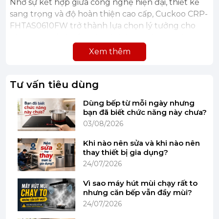
Nhờ sự kết hợp giữa công nghệ hiện đại, thiết kế
sang trọng và độ hoàn thiện cao cấp, Cuckoo CRP-
FHTAS0610FW trở thành lựa chọn lý tưởng cho
những gia đình yêu cầu chất lượng bữa ăn ở mức
cao nhất.
Xem thêm
Tư vấn tiêu dùng
Dùng bếp từ mỗi ngày nhưng
bạn đã biết chức năng này chưa?
03/08/2026
Khi nào nên sửa và khi nào nên
thay thiết bị gia dụng?
24/07/2026
Vì sao máy hút mùi chạy rất to
Hình ảnh chỉ mang tính chất minh hoạ
nhưng căn bếp vẫn đầy mùi?
24/07/2026