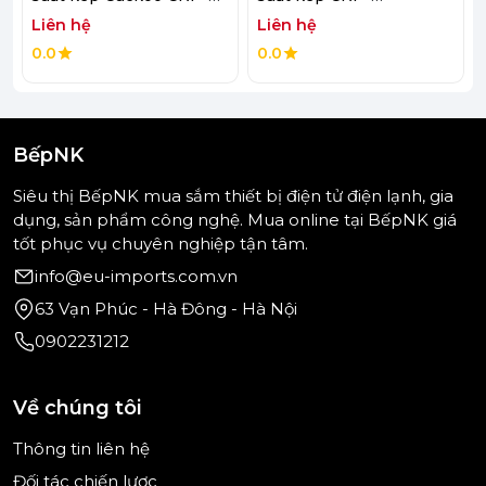
khả năng chế biến lượng cơm đủ cho nhiều bữa
LHTR0610FW & CRP-
NHTR0610FGW & CRP-
Liên hệ
Liên hệ
LHTR1010FW
NHTR1010FGW
ăn.
0.0
0.0
Lòng nồi inox cao cấp bền bỉ
Lòng nồi được chế tạo từ vật liệu inox chất lượng
cao với khả năng truyền nhiệt hiệu quả và độ bền
BếpNK
vượt trội. Chất liệu này còn giúp hạn chế bám
dính, dễ vệ sinh và góp phần duy trì hương vị tự
Siêu thị BếpNK mua sắm thiết bị điện tử điện lạnh, gia
nhiên của thực phẩm trong suốt quá trình nấu.
dụng, sản phẩm công nghệ. Mua online tại BếpNK giá
tốt phục vụ chuyên nghiệp tận tâm.
info@eu-imports.com.vn
63 Vạn Phúc - Hà Đông - Hà Nội
0902231212
Về chúng tôi
Thông tin liên hệ
Đối tác chiến lược