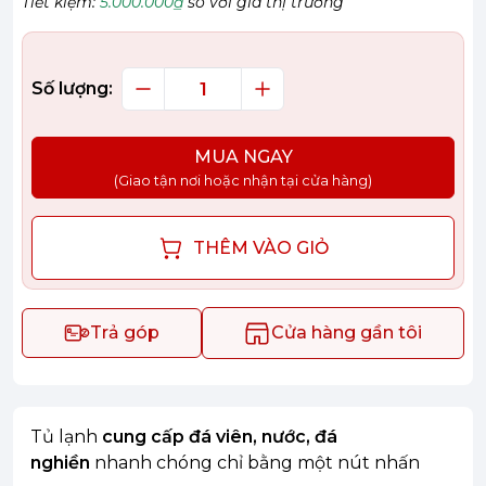
Tiết kiệm:
5.000.000₫
so với giá thị trường
Số lượng:
MUA NGAY
(Giao tận nơi hoặc nhận tại cửa hàng)
THÊM VÀO GIỎ
Trả góp
Cửa hàng gần tôi
Tủ lạnh
cung cấp đá viên, nước, đá
nghiền
nhanh chóng chỉ bằng một nút nhấn