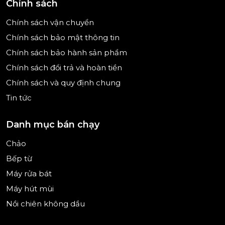
Chính sách
của các hộ gia đình đông người, trên 5 thành viên,
hoặc những ai đang kinh doanh quán ăn nhỏ và
Chính sách vận chuyển
vừa. Ngoài ra, tủ lạnh còn có khả năng lấy đávà lấy
Chính sách bảo mật thông tin
nước bên ngoài tiện lợi, thích hợp cho những gia
Chính sách bảo hành sản phẩm
đình nào thích dùng các đồ uống lạnh.
Chính sách đổi trả và hoàn tiền
Chính sách và quy định chung
Tin tức
Danh mục bán chạy
Chảo
Bếp từ
Máy rửa bát
Máy hút mùi
Nồi chiên không dầu