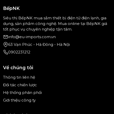
trong tủ không bị thất thoát ra ngoài, từ đó tiết
BếpNK
kiệm điện năng, duy trì hơi lạnh cho những thực
phẩm khác bên trong.
Siêu thị BếpNK mua sắm thiết bị điện tử điện lạnh, gia
dụng, sản phẩm công nghệ. Mua online tại BếpNK giá
tốt phục vụ chuyên nghiệp tận tâm.
info@eu-imports.com.vn
63 Vạn Phúc - Hà Đông - Hà Nội
0902231212
Về chúng tôi
Thông tin liên hệ
Đối tác chiến lược
Hệ thống phân phối
Giới thiệu công ty
Tóm lại,
tủ lạnh Side by side 562 lít Bosch
KAD93ABEP
phù hợp cho mọi không gian nhà
bếp hiện đại, đáp ứng nhu cầu lưu trữ thực phẩm