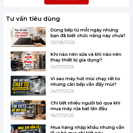
Tư vấn tiêu dùng
Dùng bếp từ mỗi ngày nhưng
bạn đã biết chức năng này chưa?
03/08/2026
Khi nào nên sửa và khi nào nên
thay thiết bị gia dụng?
Công nghệ No Frost
24/07/2026
Với công nghệ không đóng tuyết (No Frost) được
thiết kế trên tủ lạnh Bosch sẽ giúp cho khí lạnh
Vì sao máy hút mùi chạy rất to
nhưng căn bếp vẫn đầy mùi?
luôn được lưu thông liên tục và lan tỏa đều khắp
24/07/2026
tủ. Từ đó, giúp tủ không bị đóng tuyết và có các
mùi hôi khó chịu. Bảo đảm thực phẩm sẽ được bảo
Chi tiết nhiều người bỏ qua khi
quản tốt hơn, tươi ngon trong một thời gian dài mà
mua máy rửa bát lần đầu
không bị đóng tuyết bên ngoài, ôi thiu hay dính
18/07/2026
vào nhau.
Mua hàng nhập khẩu nhưng vẫn
Hệ thống Led siêu sáng
lỗ vì bỏ qua chi tiết này