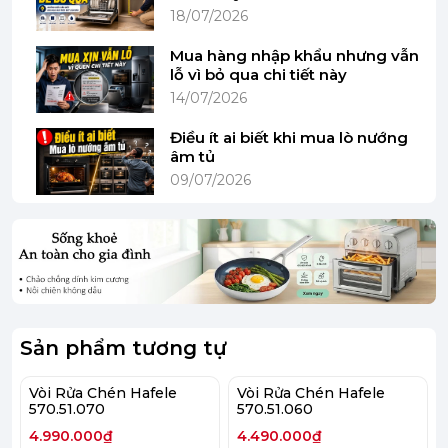
18/07/2026
Hai đường nước nóng – lạnh:
Dễ dàng điều
chỉnh nhiệt độ nước khi rửa chén hoặc thực
Mua hàng nhập khẩu nhưng vẫn
phẩm.
lỗ vì bỏ qua chi tiết này
14/07/2026
Công nghệ trộn khí tiết kiệm nước:
Giúp dòng
nước êm ái, giảm bắn nước và tiết kiệm nước
Điều ít ai biết khi mua lò nướng
hiệu quả.
âm tủ
09/07/2026
Thông số kỹ thuật cơ bản
Chiều cao vòi:
310 mm
Khoảng cách từ đầu vòi đến thân vòi:
200 mm
Đường kính khoan lỗ lắp đặt:
Ø34 mm
Chiều dài dây cấp nước:
450 mm
Sản phẩm tương tự
Xuất xứ:
Italy
Vòi Rửa Chén Hafele
Vòi Rửa Chén Hafele
570.51.070
570.51.060
Bảo hành:
2 năm chính hãng
4.990.000₫
4.490.000₫