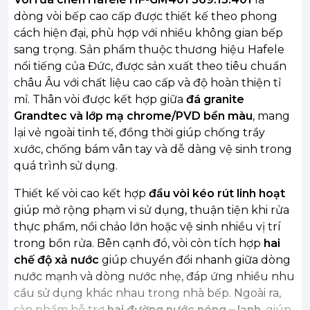
dòng vòi bếp cao cấp được thiết kế theo phong
cách hiện đại, phù hợp với nhiều không gian bếp
sang trọng. Sản phẩm thuộc thương hiệu Hafele
nổi tiếng của Đức, được sản xuất theo tiêu chuẩn
châu Âu với chất liệu cao cấp và độ hoàn thiện tỉ
mỉ. Thân vòi được kết hợp giữa
đá granite
Grandtec và lớp mạ chrome/PVD bền màu
, mang
lại vẻ ngoài tinh tế, đồng thời giúp chống trầy
xước, chống bám vân tay và dễ dàng vệ sinh trong
quá trình sử dụng.
Thiết kế vòi cao kết hợp
đầu vòi kéo rút linh hoạt
giúp mở rộng phạm vi sử dụng, thuận tiện khi rửa
thực phẩm, nồi chảo lớn hoặc vệ sinh nhiều vị trí
trong bồn rửa. Bên cạnh đó, vòi còn tích hợp
hai
chế độ xả nước
giúp chuyển đổi nhanh giữa dòng
nước mạnh và dòng nước nhẹ, đáp ứng nhiều nhu
cầu sử dụng khác nhau trong nhà bếp. Ngoài ra,
sản phẩm hỗ trợ
hai đường nước nóng – lạnh
, giúp