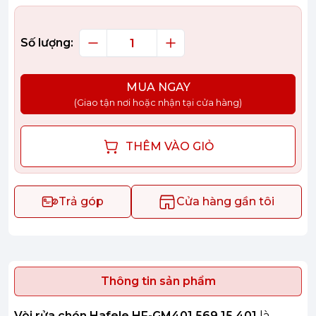
Số lượng:
MUA NGAY
(Giao tận nơi hoặc nhận tại cửa hàng)
THÊM VÀO GIỎ
Trả góp
Cửa hàng gần tôi
Thông tin sản phẩm
Vòi rửa chén Hafele HF-GM401 569.15.401
là