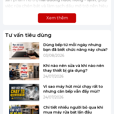
việc rửa chén bát và làm sạch dầu mỡ trở nên hiệu
quả và tiện lợi hơn.
Xem thêm
Đặc điểm nổi bật của vòi rửa chén Hafele
HF-GM401 569.15.401
Tư vấn tiêu dùng
Thiết kế sang trọng, hiện đại:
Kiểu dáng vòi
cao giúp thao tác rửa thoải mái và tạo điểm
Dùng bếp từ mỗi ngày nhưng
nhấn cho không gian bếp.
bạn đã biết chức năng này chưa?
03/08/2026
Chất liệu cao cấp:
Kết hợp đá granite
Grandtec và lớp mạ chrome/PVD bền đẹp,
Khi nào nên sửa và khi nào nên
chống ăn mòn và dễ vệ sinh.
thay thiết bị gia dụng?
24/07/2026
Đầu vòi kéo rút linh hoạt:
Giúp mở rộng phạm
vi sử dụng và vệ sinh bồn rửa dễ dàng.
Vì sao máy hút mùi chạy rất to
nhưng căn bếp vẫn đầy mùi?
Hai chế độ tia nước:
Chuyển đổi nhanh giữa
24/07/2026
các chế độ xả nước để phù hợp với từng nhu
Chi tiết nhiều người bỏ qua khi
cầu sử dụng.
mua máy rửa bát lần đầu