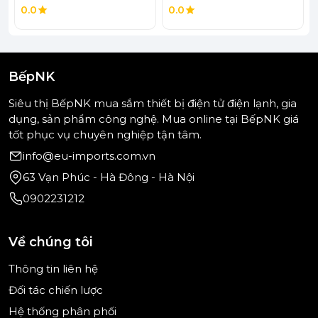
0.0
0.0
Với sự kết hợp giữa
thiết kế tinh tế, vật liệu cao
cấp và tính năng tiện ích
, vòi rửa chén Hafele HF-
GM401 569.15.401 là lựa chọn lý tưởng cho những
gia đình muốn nâng cấp không gian bếp hiện đại,
BếpNK
tiện nghi và bền bỉ theo thời gian.
Siêu thị BếpNK mua sắm thiết bị điện tử điện lạnh, gia
dụng, sản phẩm công nghệ. Mua online tại BếpNK giá
tốt phục vụ chuyên nghiệp tận tâm.
info@eu-imports.com.vn
63 Vạn Phúc - Hà Đông - Hà Nội
0902231212
Về chúng tôi
Thông tin liên hệ
Đối tác chiến lược
Hệ thống phân phối