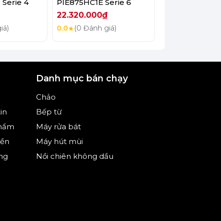
Serie 4
PIE875HC1E Serie 6
PID675HC1E Se
22.320.000₫
18.360.000₫
iá)
0.0
(0 Đánh giá)
0.0
(0 Đánh giá
Danh mục bán chạy
Chảo
in
Bếp từ
phẩm
Máy rửa bát
iền
Máy hút mùi
ng
Nồi chiên không dầu