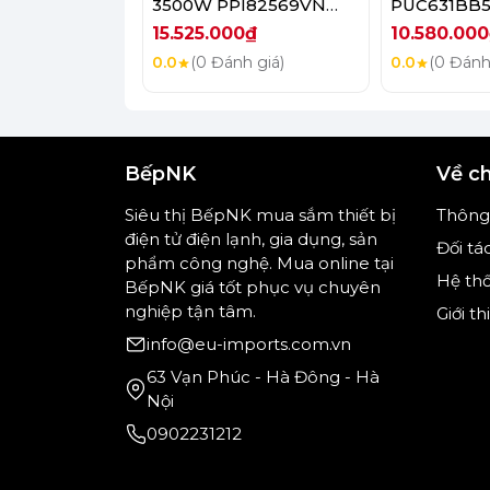
3500W PPI82569VN
PUC631BB5E
- Bếp có khả năng tự nhận diện nồi chả
Serie 6
15.525.000₫
10.580.00
0.0
(0 Đánh giá)
0.0
(0 Đánh
(Hình ảnh 
BếpNK
Về c
Tính năng an toàn
Siêu thị BếpNK mua sắm thiết bị
Thông 
điện tử điện lạnh, gia dụng, sản
- Cảnh báo mặt bếp nóng.
Đối tá
phẩm công nghệ. Mua online tại
Hệ th
BếpNK giá tốt phục vụ chuyên
nghiệp tận tâm.
Giới t
- Khóa bảng điều khiển.
info@eu-imports.com.vn
- Tự ngắt khi bếp nóng quá tải.
63 Vạn Phúc - Hà Đông - Hà
Nội
- Tự tắt bếp khi không sử dụng.
0902231212
- Cảnh báo tràn.