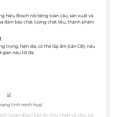
 hiệu Bosch nổi tiếng toàn cầu, sản xuất và
a đảm bảo chất lượng chất liệu, thành phẩm.
t
 trọng, hiện đại, có thể lắp âm (cần CB), nấu
 gian nấu tối đa.
mang tính minh họa)
tt Ceran (Đức) bền bỉ, chịu nhiệt và chịu lực