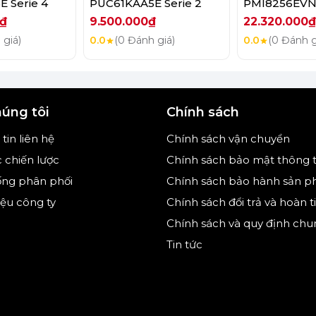
 Serie 4
PUC61KAA5E Serie 2
PMI8256EVN 
o phù hợp.
0₫
9.500.000₫
22.320.000₫
 giá)
0.0
(0 Đánh giá)
0.0
(0 Đánh g
mang tính minh họa)
húng tôi
Chính sách
tin liên hệ
Chính sách vận chuyển
c chiến lược
Chính sách bảo mật thông t
ống phân phối
Chính sách bảo hành sản 
hiệu công ty
Chính sách đổi trả và hoàn t
Chính sách và quy định chu
Tin tức