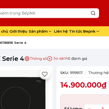
 chủ
Giới thiệu
Sản phẩm
Liên hệ
Tin tức Bepnk
611BB5E Serie 4
 Serie 4
So sánh
Thông số
0 đánh giá
SKU:
999801
Thương hiệ
14.900.000₫
Số lượng: