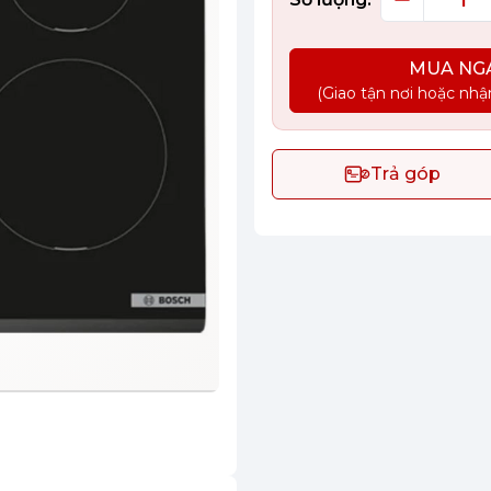
MUA NG
(Giao tận nơi hoặc nhậ
Trả góp