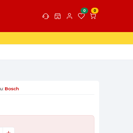
0
0
u:
Bosch