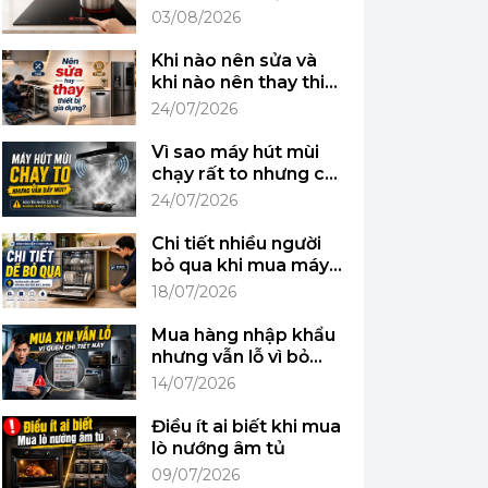
biết chức năng này
03/08/2026
chưa?
Khi nào nên sửa và
khi nào nên thay thiết
bị gia dụng?
24/07/2026
Vì sao máy hút mùi
chạy rất to nhưng căn
bếp vẫn đầy mùi?
24/07/2026
Chi tiết nhiều người
bỏ qua khi mua máy
rửa bát lần đầu
18/07/2026
Mua hàng nhập khẩu
nhưng vẫn lỗ vì bỏ
qua chi tiết này
14/07/2026
Điều ít ai biết khi mua
lò nướng âm tủ
09/07/2026