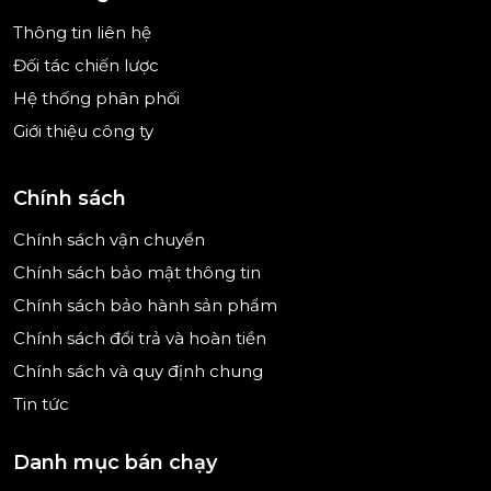
nút nhấn trên điện thoại đã được kết nối ứng
Thông tin liên hệ
dụng Home Connect
Đối tác chiến lược
Kết nối Home Connect
: Bạn có thể vận hành chiếc
Hệ thống phân phối
lò nướng của mình ở mọi lúc, mọi nơi ngay trên
Giới thiệu công ty
chính chiếc điện thoại di động của mình.
Chức năng ưa thích
: bạn sẽ không cần phải cài đặt
Chính sách
lại máy cho món ăn ưa thích của mình, khi lò
nướng kết nối với home connect, tính năng này sẽ
Chính sách vận chuyển
hoạt động chỉ với một nút nhấn.
Chính sách bảo mật thông tin
Chính sách bảo hành sản phẩm
Chính sách đổi trả và hoàn tiền
Chính sách và quy định chung
Tin tức
Danh mục bán chạy