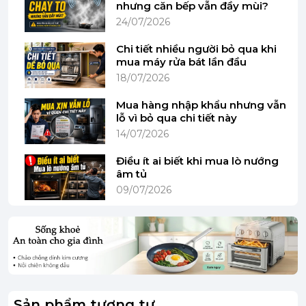
nhưng căn bếp vẫn đầy mùi?
24/07/2026
Chi tiết nhiều người bỏ qua khi
mua máy rửa bát lần đầu
18/07/2026
Mua hàng nhập khẩu nhưng vẫn
lỗ vì bỏ qua chi tiết này
14/07/2026
Điều ít ai biết khi mua lò nướng
âm tủ
09/07/2026
(Hình ảnh mang tính minh họa)
Công nghệ Steam function Plus
Với công nghê Steam function Plus, thực phẩm
được làm chín bằng hơi nước vẫn đặc biệt giòn,
thịt gia cầm và cá cũng trở nên siêu mềm. Ngoài ra,
Sản phẩm tương tự