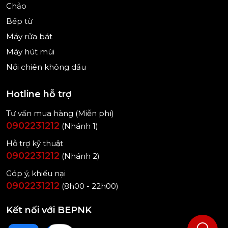
Chảo
Bếp từ
Máy rửa bát
Máy hút mùi
(Hình ảnh mang tính minh họa)
Nồi chiên không dầu
Lưu ý sử dụng
- Không sử dụng hộp xốp, nhựa không chịu nhiệt
Hotline hỗ trợ
để đựng thức ăn cho vào lò.
Tư vấn mua hàng (Miễn phí)
- Không để gần nơi ẩm ướt như cạnh bồn rửa
0902231212
(Nhánh 1)
chén, tránh nguy cơ chập điện.
Hỗ trợ kỹ thuật
- Không để lò nướng gần các vật dễ bắt lửa như
0902231212
(Nhánh 2)
rèm cửa, giấy,..
Góp ý, khiếu nại
0902231212
(8h00 - 22h00)
- Nên sử dụng khăn ướt để lau khoang lò.
- Đọc kỹ hướng dẫn của nhà sản xuất trước khi vận
Kết nối với BEPNK
hành lò.