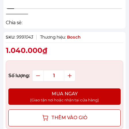
Chia sẻ:
SKU:
9991043
Thương hiệu:
Bosch
1.040.000₫
Số lượng:
MUA NGAY
(Giao tận nơi hoặc nhận tại cửa hàng)
THÊM VÀO GIỎ