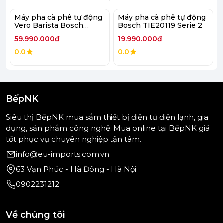
Điểm nổi bật là khả năng vận hành ổn định, tiếng
Máy pha cà phê tự động
Máy pha cà phê tự động
ồn thấp, đảm bảo không gây ảnh hưởng đến sinh
Vero Barista Bosch
Bosch TIE20119 Serie 2
TIS65621RW
hoạt xung quanh.
59.990.000₫
19.990.000₫
0.0
0.0
Điều này đặc biệt phù hợp với những gia đình yêu
thích sự yên tĩnh và muốn thưởng thức cà phê vào
buổi sáng sớm.
BếpNK
Siêu thị BếpNK mua sắm thiết bị điện tử điện lạnh, gia
dụng, sản phẩm công nghệ. Mua online tại BếpNK giá
tốt phục vụ chuyên nghiệp tận tâm.
info@eu-imports.com.vn
63 Vạn Phúc - Hà Đông - Hà Nội
0902231212
Về chúng tôi