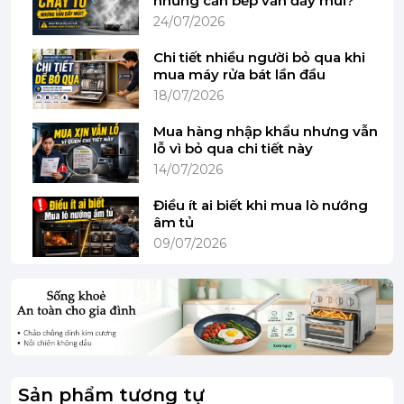
nhưng căn bếp vẫn đầy mùi?
24/07/2026
Chi tiết nhiều người bỏ qua khi
mua máy rửa bát lần đầu
18/07/2026
Mua hàng nhập khẩu nhưng vẫn
lỗ vì bỏ qua chi tiết này
14/07/2026
Điều ít ai biết khi mua lò nướng
âm tủ
09/07/2026
Công suất 180W mạnh mẽ – Nghiền nhuyễn
nhanh chóng
Mô tả: Với công suất 180W, máy nghiền cà phê
Bosch TSM6A013B hoạt động mạnh mẽ, giúp
nghiền nhuyễn hạt cà phê chỉ trong thời gian
ngắn mà vẫn giữ nguyên hương vị.
Sản phẩm tương tự