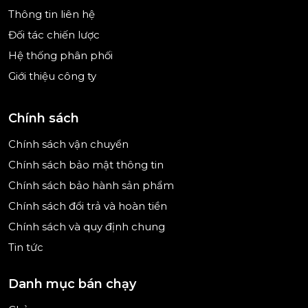
Thông tin liên hệ
Đối tác chiến lược
Hệ thống phân phối
Lưỡi cắt thép không gỉ sắc bén – Đảm bảo độ mịn
Giới thiệu công ty
chuẩn
Mô tả: Lưỡi cắt của Bosch TSM6A013B được làm từ
Chính sách
thép không gỉ cao cấp, chống mài mòn, bền bỉ
theo thời gian và dễ dàng vệ sinh.
Chính sách vận chuyển
Chính sách bảo mật thông tin
Nhờ thiết kế sắc bén và chuẩn xác, máy có thể
nghiền đồng đều các hạt cà phê, mang lại độ mịn
Chính sách bảo hành sản phẩm
nhất quán cho từng lần pha chế.
Chính sách đổi trả và hoàn tiền
Chính sách và quy định chung
Đây là yếu tố quan trọng giúp cà phê chiết xuất
hương vị tối ưu, tạo nên ly cà phê chuẩn barista
Tin tức
ngay tại nhà.
Danh mục bán chạy