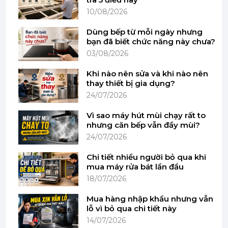
10/08/2026
Dùng bếp từ mỗi ngày nhưng
bạn đã biết chức năng này chưa?
03/08/2026
Khi nào nên sửa và khi nào nên
thay thiết bị gia dụng?
24/07/2026
Vì sao máy hút mùi chạy rất to
nhưng căn bếp vẫn đầy mùi?
Công nghệ AromaDouble Shot – Cà phê đậm đà, ít
24/07/2026
đắng hơn
Chi tiết nhiều người bỏ qua khi
Một trong những yếu tố làm nên sự khác biệt của
mua máy rửa bát lần đầu
Bosch TIS65621RW chính là công nghệ
18/07/2026
AromaDouble Shot.
Mua hàng nhập khẩu nhưng vẫn
Nhờ cơ chế pha cà phê hai lần với lượng nước ít
lỗ vì bỏ qua chi tiết này
hơn cho mỗi lần đi qua bột cà phê, máy mang đến
14/07/2026