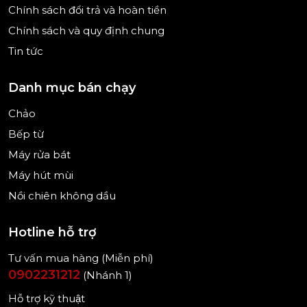
hữu ích khi tiếp khách hoặc thưởng thức cùng
Chính sách đổi trả và hoàn tiền
người thân.
Chính sách và quy định chung
Tin tức
Danh mục bán chạy
Chảo
Bếp từ
Máy rửa bát
Máy hút mùi
Nồi chiên không dầu
Hotline hỗ trợ
Tư vấn mua hàng (Miễn phí)
0902231212
(Nhánh 1)
Hình ảnh chỉ mang tính chất minh hoạ
Hỗ trợ kỹ thuật