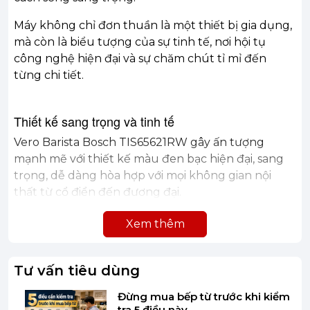
Máy không chỉ đơn thuần là một thiết bị gia dụng,
mà còn là biểu tượng của sự tinh tế, nơi hội tụ
công nghệ hiện đại và sự chăm chút tỉ mỉ đến
từng chi tiết.
Thiết kế sang trọng và tinh tế
Vero Barista Bosch TIS65621RW gây ấn tượng
mạnh mẽ với thiết kế màu đen bạc hiện đại, sang
trọng, dễ dàng hòa hợp với mọi không gian nội
thất từ cổ điển đến đương đại.
Điểm nổi bật nằm ở bảng điều khiển Easy Select
Xem thêm
sắc nét và trực quan, giúp người dùng dễ dàng
thao tác chỉ với vài chạm nhẹ.
Tư vấn tiêu dùng
Đừng mua bếp từ trước khi kiểm
tra 5 điều này