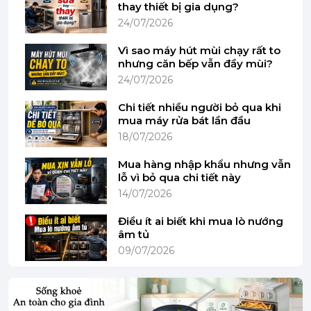
thay thiết bị gia dụng?
24/07/2026
Vì sao máy hút mùi chạy rất to
nhưng căn bếp vẫn đầy mùi?
24/07/2026
(Hình ảnh mang tính minh họa)
Chi tiết nhiều người bỏ qua khi
- Thiết kế độc đáo với cửa tự động mở chỉ với 2 lần
mua máy rửa bát lần đầu
gõ.
18/07/2026
Mua hàng nhập khẩu nhưng vẫn
lỗ vì bỏ qua chi tiết này
14/07/2026
Điều ít ai biết khi mua lò nướng
âm tủ
09/07/2026