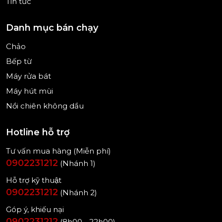
Tin tức
Danh mục bán chạy
Chảo
Bếp từ
Máy rửa bát
(Hình ảnh mang tính minh họa)
Máy hút mùi
Nồi chiên không dầu
Hotline hỗ trợ
Chương trình rửa
Tư vấn mua hàng (Miễn phí)
Máy rửa chén âm toàn phầm Miele G 7970 SCVi
0902231212
(Nhánh 1)
AutoDos K2O được thiết kế 17 chương trình rửa,
thuận tiện cho bạn lựa chọn theo nhu cầu sử
Hỗ trợ kỹ thuật
dụng.
0902231212
(Nhánh 2)
Cụ thể là:
Góp ý, khiếu nại
0902231212
(8h00 - 22h00)