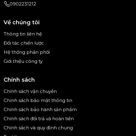
0902231212
bên phải để nhường chỗ cho những ly rượu cao ở
giỏ phía trên. Bạn có thể thoải mái đặt dao kéo lớn
và các đồ sành sứ nhỏ ở phần bên phải có thể hạ
Về chúng tôi
thấp. Gỏ trên có thể điều chỉnh được độ cao.
Thông tin liên hệ
Đối tác chiến lược
Hệ thống phân phối
Giới thiệu công ty
Chính sách
Chính sách vận chuyển
Chính sách bảo mật thông tin
Chính sách bảo hành sản phẩm
Chính sách đổi trả và hoàn tiền
Chính sách và quy định chung