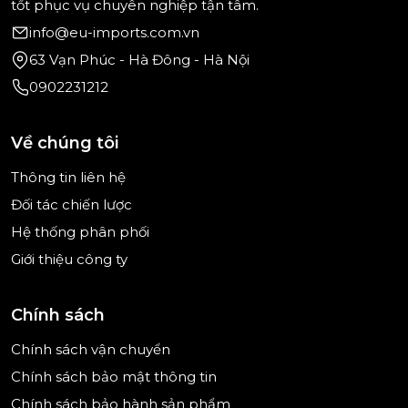
tốt phục vụ chuyên nghiệp tận tâm.
info@eu-imports.com.vn
63 Vạn Phúc - Hà Đông - Hà Nội
0902231212
Về chúng tôi
Thông tin liên hệ
4 chế độ tốc độ – Linh hoạt cho mọi công thức
Đối tác chiến lược
Tốc độ thấp: Trộn bột khô, bột lỏng nhẹ.
Hệ thống phân phối
Tốc độ trung bình: Đánh bông trứng, kem.
Giới thiệu công ty
Tốc độ cao: Nhào bột đặc hoặc xay nguyên liệu
nặng.
Chính sách
Chính sách vận chuyển
Bảng điều khiển trực quan, dễ thao tác, giúp cả
người mới bắt đầu cũng có thể sử dụng thành
Chính sách bảo mật thông tin
thạo chỉ sau vài lần thử.
Chính sách bảo hành sản phẩm