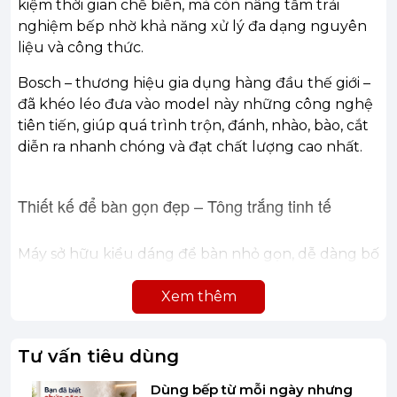
kiệm thời gian chế biến, mà còn nâng tầm trải
nghiệm bếp nhờ khả năng xử lý đa dạng nguyên
liệu và công thức.
Bosch – thương hiệu gia dụng hàng đầu thế giới –
đã khéo léo đưa vào model này những công nghệ
tiên tiến, giúp quá trình trộn, đánh, nhào, bào, cắt
diễn ra nhanh chóng và đạt chất lượng cao nhất.
Thiết kế để bàn gọn đẹp – Tông trắng tinh tế
Máy sở hữu kiểu dáng để bàn nhỏ gọn, dễ dàng bố
trí trong mọi không gian bếp, từ hiện đại tối giản
đến phong cách cổ điển ấm cúng. Tông màu
Xem thêm
trắng tinh khôi không chỉ mang lại vẻ sang trọng
mà còn tạo cảm giác sạch sẽ, gọn gàng.
Tư vấn tiêu dùng
Chất liệu vỏ máy chắc chắn, kết hợp thiết kế tinh
Dùng bếp từ mỗi ngày nhưng
giản, giúp dễ dàng vệ sinh và bảo quản. Bề mặt