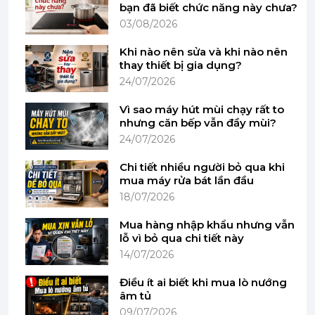
bạn đã biết chức năng này chưa?
máy được xử lý tỉ mỉ, chống bám bẩn, phù hợp với
03/08/2026
nhu cầu sử dụng hằng ngày mà vẫn giữ được độ
mới lâu dài.
Khi nào nên sửa và khi nào nên
thay thiết bị gia dụng?
24/07/2026
Vì sao máy hút mùi chạy rất to
nhưng căn bếp vẫn đầy mùi?
24/07/2026
Chi tiết nhiều người bỏ qua khi
mua máy rửa bát lần đầu
18/07/2026
Mua hàng nhập khẩu nhưng vẫn
lỗ vì bỏ qua chi tiết này
14/07/2026
Điều ít ai biết khi mua lò nướng
Công nghệ trộn 3D PlanetaryMixing – Đều và
âm tủ
thoáng khí
09/07/2026