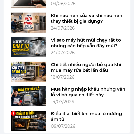
03/08/2026
Khi nào nên sửa và khi nào nên
thay thiết bị gia dụng?
24/07/2026
Hình ảnh chỉ mang tính chất minh hoạ
Vì sao máy hút mùi chạy rất to
nhưng căn bếp vẫn đầy mùi?
Công nghệ trộn 3D PlanetaryMixing – Đều và mịn
24/07/2026
Máy được trang bị công nghệ trộn 3D
Chi tiết nhiều người bỏ qua khi
PlanetaryMixing tiên tiến – cơ chế giúp đầu trộn di
mua máy rửa bát lần đầu
chuyển đồng thời theo nhiều hướng, đảm bảo mọi
18/07/2026
nguyên liệu đều được hòa quyện một cách đồng
đều.
Mua hàng nhập khẩu nhưng vẫn
lỗ vì bỏ qua chi tiết này
Không chỉ trộn đều, hệ thống này còn giúp bột
14/07/2026
được “đánh thoáng khí”, từ đó tạo nên kết cấu
Điều ít ai biết khi mua lò nướng
mềm mịn hơn cho bánh mì, bánh ngọt và nhiều
âm tủ
món nướng khác.
09/07/2026
Đây là yếu tố quyết định chất lượng và hương vị