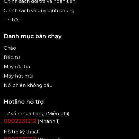
Chính sách đổi trả và hoàn tiền
Hệ thống điều khiển đơn giản, trực quan giúp
Chính sách và quy định chung
ngay cả người mới bắt đầu cũng dễ dàng sử dụng
Tin tức
và đạt kết quả như mong muốn.
Danh mục bán chạy
Chảo
Bếp từ
Máy rửa bát
Máy hút mùi
Nồi chiên không dầu
Hotline hỗ trợ
Tư vấn mua hàng (Miễn phí)
0902231212
(Nhánh 1)
Hỗ trợ kỹ thuật