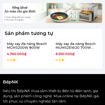
tinh tế của những món ăn bạn chế biến.
Sản phẩm tương tự
Máy xay đa năng Bosch
Máy xay đa năng Bosch
MCM3200W 800W
MUMS2EW20 700W
Serie 2
4.360.000₫
6.550.000₫
0.0
0.0
BếpNK
Siêu thị BếpNK mua sắm thiết bị điện tử điện lạnh, gia
dụng, sản phẩm công nghệ. Mua online tại BếpNK giá
tốt phục vụ chuyên nghiệp tận tâm.