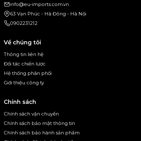
info@eu-imports.com.vn
63 Vạn Phúc - Hà Đông - Hà Nội
0902231212
Hình ảnh chỉ mang tính chất minh hoạ
Về chúng tôi
4 chế độ tốc độ – Linh hoạt cho nhiều món
Thông tin liên hệ
Bosch MUMS2AW00 mang đến 4 mức tốc độ khác
Đối tác chiến lược
nhau, giúp bạn tùy chỉnh theo từng loại nguyên
Hệ thống phân phối
liệu và công thức:
Giới thiệu công ty
Tốc độ thấp: Lý tưởng cho việc trộn nguyên liệu
khô – ướt hoặc nhào bột nhẹ.
Chính sách
Tốc độ trung bình: Phù hợp cho đánh bông trứng
Chính sách vận chuyển
hoặc kem mềm.
Chính sách bảo mật thông tin
Tốc độ cao: Dùng cho bột đặc, cần lực đánh mạnh
Chính sách bảo hành sản phẩm
để đạt độ bông tối đa.